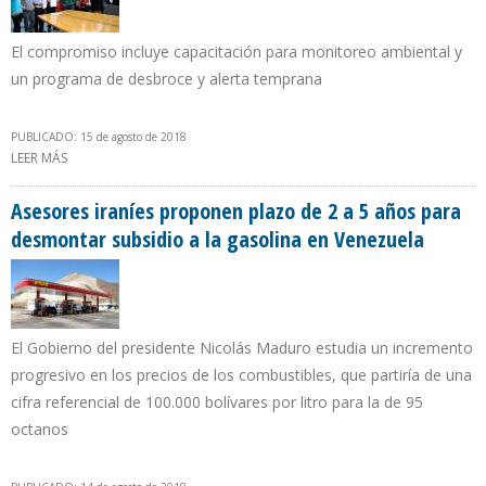
El compromiso incluye capacitación para monitoreo ambiental y
un programa de desbroce y alerta temprana
PUBLICADO: 15 de agosto de 2018
LEER MÁS
SOBRE PETROPERÚ LOGRA ACUERDO CON COMUNIDAD CHAPIS
PARA REANUDAR TRABAJOS DE REMEDIACIÓN EN KM 221 DEL
OLEODUCTO RAMAL NORTE
Asesores iraníes proponen plazo de 2 a 5 años para
desmontar subsidio a la gasolina en Venezuela
El Gobierno del presidente Nicolás Maduro estudia un incremento
progresivo en los precios de los combustibles, que partiría de una
cifra referencial de 100.000 bolívares por litro para la de 95
octanos