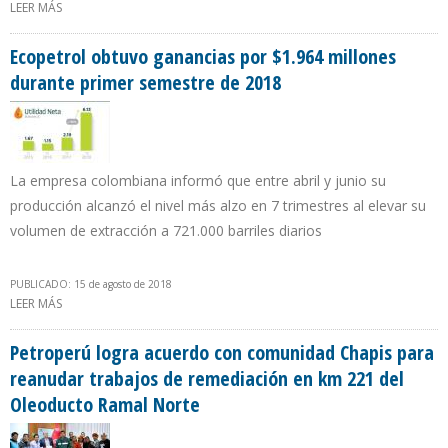
LEER MÁS
SOBRE VENEZUELA TENDRÁ QUE FIJAR PRECIO DE LA GASOLINA EN
$ 0,60 POR LITRO PARA FRENAR CONTRABANDO A COLOMBIA
Ecopetrol obtuvo ganancias por $1.964 millones
durante primer semestre de 2018
La empresa colombiana informó que entre abril y junio su
producción alcanzó el nivel más alzo en 7 trimestres al elevar su
volumen de extracción a 721.000 barriles diarios
PUBLICADO: 15 de agosto de 2018
LEER MÁS
SOBRE ECOPETROL OBTUVO GANANCIAS POR $1.964 MILLONES
DURANTE PRIMER SEMESTRE DE 2018
Petroperú logra acuerdo con comunidad Chapis para
reanudar trabajos de remediación en km 221 del
Oleoducto Ramal Norte