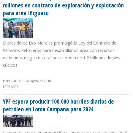
millones en contrato de exploración y explotación
para área Iñiguazu
El presidente Evo Morales promulgó la Ley del Contrato de
Servicios Petroleros para desarrollar un área con recursos
estimadas de gas natural por el orden de 1,2 trillones de pies
cúbicos
PUBLICADO: 16 de agosto de 2018
LEER MÁS
SOBRE GOBIERNO BOLIVIANO PREVÉ INVERSIÓN POR $ 900
MILLONES EN CONTRATO DE EXPLORACIÓN Y EXPLOTACIÓN PARA
ÁREA IÑIGUAZU
YPF espera producir 100.000 barriles diarios de
petróleo en Loma Campana para 2024
La empresa puso en producción el primer pozo no convencional