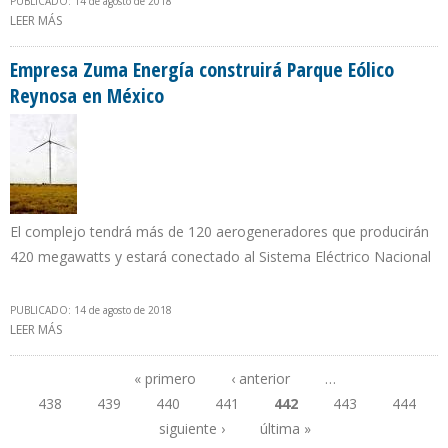
PUBLICADO: 14 de agosto de 2018
LEER MÁS
SOBRE ASESORES IRANÍES PROPONEN PLAZO DE 2 A 5 AÑOS PARA
DESMONTAR SUBSIDIO A LA GASOLINA EN VENEZUELA
Empresa Zuma Energía construirá Parque Eólico
Reynosa en México
El complejo tendrá más de 120 aerogeneradores que producirán
420 megawatts y estará conectado al Sistema Eléctrico Nacional
PUBLICADO: 14 de agosto de 2018
LEER MÁS
SOBRE EMPRESA ZUMA ENERGÍA CONSTRUIRÁ PARQUE EÓLICO
REYNOSA EN MÉXICO
« primero
‹ anterior
…
438
439
440
441
442
443
444
Páginas
siguiente ›
última »