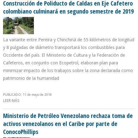
Construcción de Poliducto de Caldas en Eje Cafetero
colombiano culminará en segundo semestre de 2019
La variante entre Pereira y Chinchiná de 55 kilómetros de longitud
y 8 pulgadas de diámetro transportará los combustibles para
Occidente del país. El Ministerio de Cultura y la Federación de
Cafeteros, en conjunto con Ecopetrol, elaboran plan para
minimizar impacto de los trabajos sobre la zona declarada como
patrimonio de la humanidad
PUBLICADO: 11 de mayo de 2018
LEER MÁS
SOBRE CONSTRUCCIÓN DE POLIDUCTO DE CALDAS EN EJE
CAFETERO COLOMBIANO CULMINARÁ EN SEGUNDO SEMESTRE DE
2019
Ministerio de Petróleo Venezolano rechaza toma de
activos venezolanos en el Caribe por parte de
ConocoPhillips