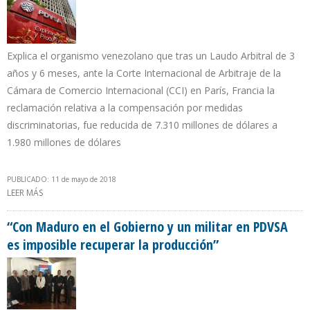
Explica el organismo venezolano que tras un Laudo Arbitral de 3
años y 6 meses, ante la Corte Internacional de Arbitraje de la
Cámara de Comercio Internacional (CCI) en París, Francia la
reclamación relativa a la compensación por medidas
discriminatorias, fue reducida de 7.310 millones de dólares a
1.980 millones de dólares
PUBLICADO: 11 de mayo de 2018
LEER MÁS
SOBRE MINISTERIO DE PETRÓLEO VENEZOLANO RECHAZA TOMA
DE ACTIVOS VENEZOLANOS EN EL CARIBE POR PARTE DE
CONOCOPHILLIPS
“Con Maduro en el Gobierno y un militar en PDVSA
es imposible recuperar la producción”