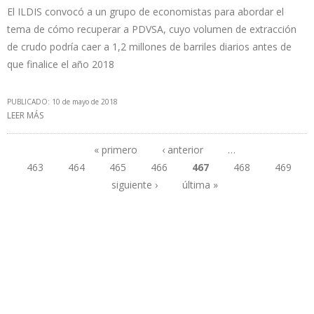
El ILDIS convocó a un grupo de economistas para abordar el
tema de cómo recuperar a PDVSA, cuyo volumen de extracción
de crudo podría caer a 1,2 millones de barriles diarios antes de
que finalice el año 2018
PUBLICADO: 10 de mayo de 2018
LEER MÁS
SOBRE “CON MADURO EN EL GOBIERNO Y UN MILITAR EN PDVSA ES
IMPOSIBLE RECUPERAR LA PRODUCCIÓN”
« primero
‹ anterior
…
463
464
465
466
467
468
469
Páginas
siguiente ›
última »