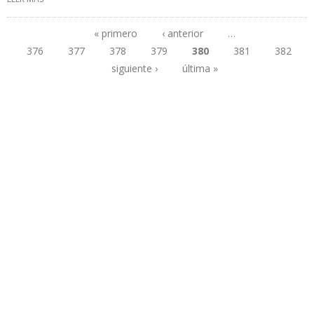
DESDE EEUU DURANTE PRIMER MES DE SANCIONES
« primero
‹ anterior
…
376
377
378
379
380
381
382
Páginas
siguiente ›
última »