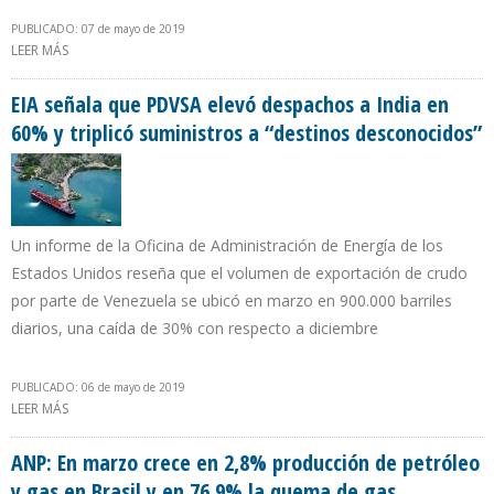
PUBLICADO: 07 de mayo de 2019
LEER MÁS
SOBRE EXPORTACIONES DE ECOPETROL A EEUU AUMENTARON
24,7% DURANTE PRIMER TRIMESTRE DE 2019
EIA señala que PDVSA elevó despachos a India en
60% y triplicó suministros a “destinos desconocidos”
Un informe de la Oficina de Administración de Energía de los
Estados Unidos reseña que el volumen de exportación de crudo
por parte de Venezuela se ubicó en marzo en 900.000 barriles
diarios, una caída de 30% con respecto a diciembre
PUBLICADO: 06 de mayo de 2019
LEER MÁS
SOBRE EIA SEÑALA QUE PDVSA ELEVÓ DESPACHOS A INDIA EN 60%
Y TRIPLICÓ SUMINISTROS A “DESTINOS DESCONOCIDOS”
ANP: En marzo crece en 2,8% producción de petróleo
y gas en Brasil y en 76,9% la quema de gas