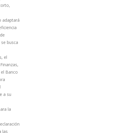
corto,
o adaptará
ficiencia
 de
e se busca
, el
 Finanzas,
 el Banco
ora
l
e a su
ara la
declaración
a las