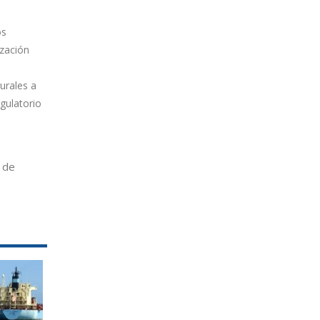
os
ización
urales a
gulatorio
 de