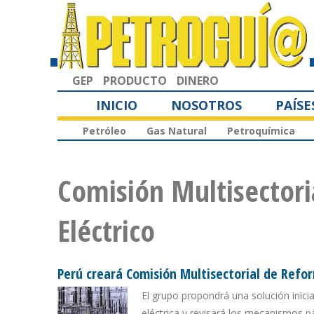
GEP
PRODUCTO
DINERO
INICIO
NOSOTROS
PAÍSE
Petróleo
Gas Natural
Petroquímica
Comisión Multisectori
Eléctrico
Perú creará Comisión Multisectorial de Refor
El grupo propondrá una solución inici
eléctrica y revisará los mecanismos 