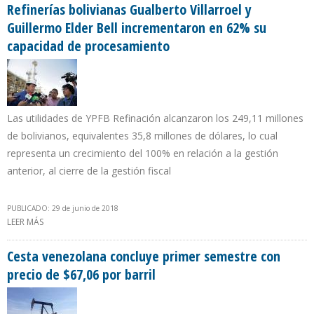
Refinerías bolivianas Gualberto Villarroel y
Guillermo Elder Bell incrementaron en 62% su
capacidad de procesamiento
Las utilidades de YPFB Refinación alcanzaron los 249,11 millones
de bolivianos, equivalentes 35,8 millones de dólares, lo cual
representa un crecimiento del 100% en relación a la gestión
anterior, al cierre de la gestión fiscal
PUBLICADO: 29 de junio de 2018
LEER MÁS
SOBRE REFINERÍAS BOLIVIANAS GUALBERTO VILLARROEL Y
GUILLERMO ELDER BELL INCREMENTARON EN 62% SU CAPACIDAD
DE PROCESAMIENTO
Cesta venezolana concluye primer semestre con
precio de $67,06 por barril