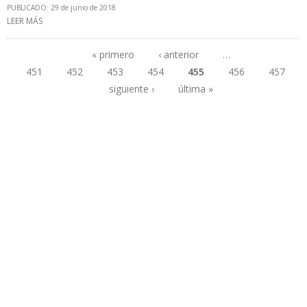
PUBLICADO: 29 de junio de 2018
LEER MÁS
SOBRE ECUADOR SOBRECUMPLIÓ RECORTE DE PRODUCCIÓN
OPEP EN 23,07%
« primero
‹ anterior
…
451
452
453
454
455
456
457
Páginas
siguiente ›
última »