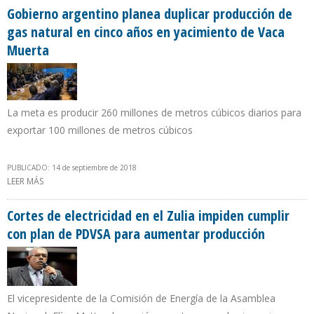
Gobierno argentino planea duplicar producción de
gas natural en cinco años en yacimiento de Vaca
Muerta
La meta es producir 260 millones de metros cúbicos diarios para
exportar 100 millones de metros cúbicos
PUBLICADO: 14 de septiembre de 2018
LEER MÁS
SOBRE GOBIERNO ARGENTINO PLANEA DUPLICAR PRODUCCIÓN
DE GAS NATURAL EN CINCO AÑOS EN YACIMIENTO DE VACA
MUERTA
Cortes de electricidad en el Zulia impiden cumplir
con plan de PDVSA para aumentar producción
El vicepresidente de la Comisión de Energía de la Asamblea