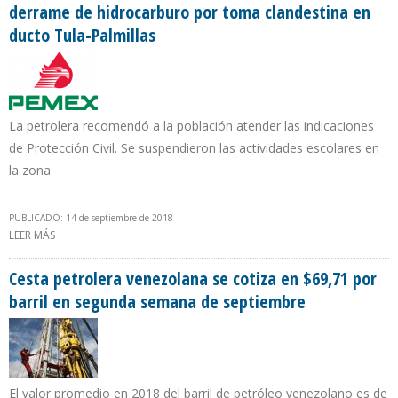
derrame de hidrocarburo por toma clandestina en
ducto Tula-Palmillas
La petrolera recomendó a la población atender las indicaciones
de Protección Civil. Se suspendieron las actividades escolares en
la zona
PUBLICADO: 14 de septiembre de 2018
LEER MÁS
SOBRE PERSONAL DE PEMEX Y PROTECCIÓN CIVIL ATIENDEN
DERRAME DE HIDROCARBURO POR TOMA CLANDESTINA EN
DUCTO TULA-PALMILLAS
Cesta petrolera venezolana se cotiza en $69,71 por
barril en segunda semana de septiembre
El valor promedio en 2018 del barril de petróleo venezolano es de