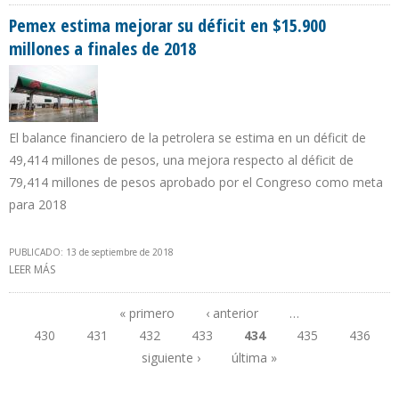
PLANTA DE ABASTECIMIENTO EN NINACACA
Pemex estima mejorar su déficit en $15.900
millones a finales de 2018
El balance financiero de la petrolera se estima en un déficit de
49,414 millones de pesos, una mejora respecto al déficit de
79,414 millones de pesos aprobado por el Congreso como meta
para 2018
PUBLICADO: 13 de septiembre de 2018
LEER MÁS
SOBRE PEMEX ESTIMA MEJORAR SU DÉFICIT EN $15.900 MILLONES A
FINALES DE 2018
« primero
‹ anterior
…
430
431
432
433
434
435
436
Páginas
siguiente ›
última »