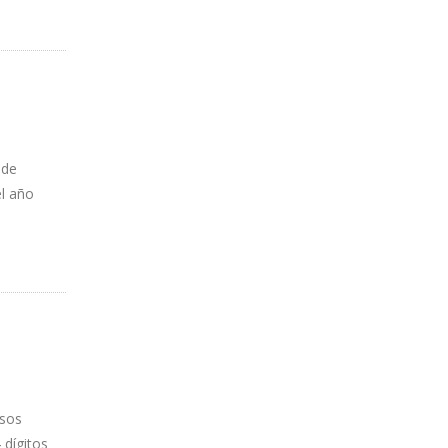
 de
el año
rsos
 dígitos