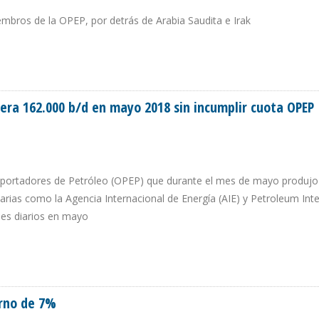
iembros de la OPEP, por detrás de Arabia Saudita e Irak
 MAYO DE 2018
era 162.000 b/d en mayo 2018 sin incumplir cuota OPEP
Exportadores de Petróleo (OPEP) que durante el mes de mayo produjo
darias como la Agencia Internacional de Energía (AIE) y Petroleum Inte
les diarios en mayo
ROLERA 162.000 B/D EN MAYO 2018 SIN INCUMPLIR CUOTA OPEP
orno de 7%