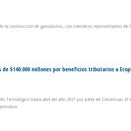
a de la construcción de gasoductos, con miembros representantes de
BROS CORRESPONDIENTES
de $140.000 millones por beneficios tributarios a Ecop
llo Tecnológico hasta abril del año 2021 por parte de Colciencias. El 
petrolera
MÁS DE $140.000 MILLONES POR BENEFICIOS TRIBUTARIOS A ECOPETROL