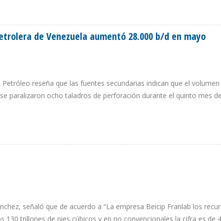
POR REBOSE DE CRUDO EN SARAMURO
etrolera de Venezuela aumentó 28.000 b/d en mayo
 Petróleo reseña que las fuentes secundarias indican que el volumen
y se paralizaron ocho taladros de perforación durante el quinto mes d
N PETROLERA DE VENEZUELA AUMENTÓ 28.000 B/D EN MAYO
Sánchez, señaló que de acuerdo a “La empresa Beicip Franlab los recu
 130 trillones de pies cúbicos y en no convencionales la cifra es de 4