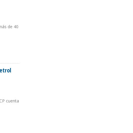
 más de 40
etrol
ICP cuenta