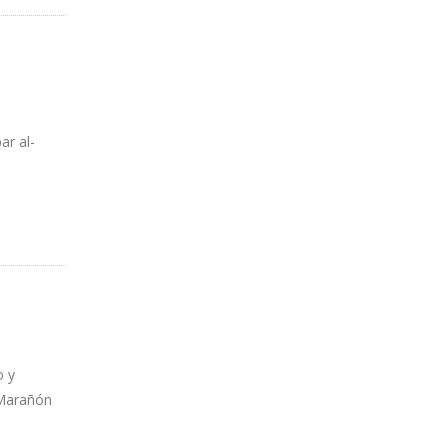
ar al-
o y
 Marañón