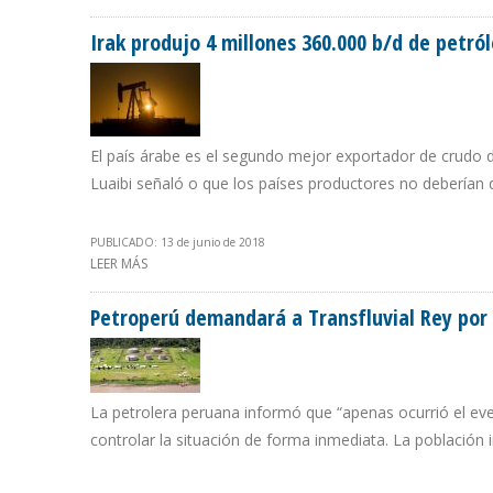
Irak produjo 4 millones 360.000 b/d de petró
El país árabe es el segundo mejor exportador de crudo de
Luaibi señaló o que los países productores no deberían d
PUBLICADO: 13 de junio de 2018
LEER MÁS
SOBRE IRAK PRODUJO 4 MILLONES 360.000 B/D DE PET
Petroperú demandará a Transfluvial Rey por
La petrolera peruana informó que “apenas ocurrió el even
controlar la situación de forma inmediata. La población 