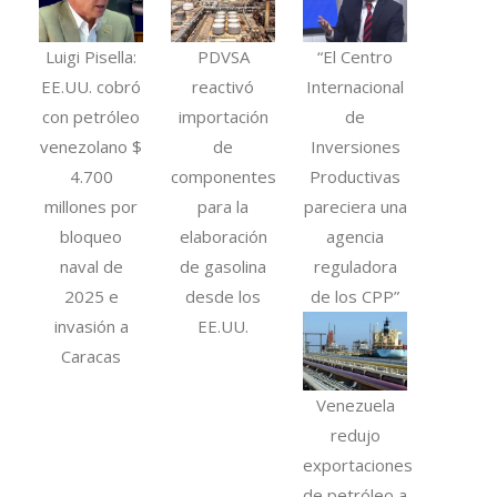
Luigi Pisella:
PDVSA
“El Centro
EE.UU. cobró
reactivó
Internacional
con petróleo
importación
de
venezolano $
de
Inversiones
4.700
componentes
Productivas
millones por
para la
pareciera una
bloqueo
elaboración
agencia
naval de
de gasolina
reguladora
2025 e
desde los
de los CPP”
invasión a
EE.UU.
Caracas
Venezuela
redujo
exportaciones
de petróleo a