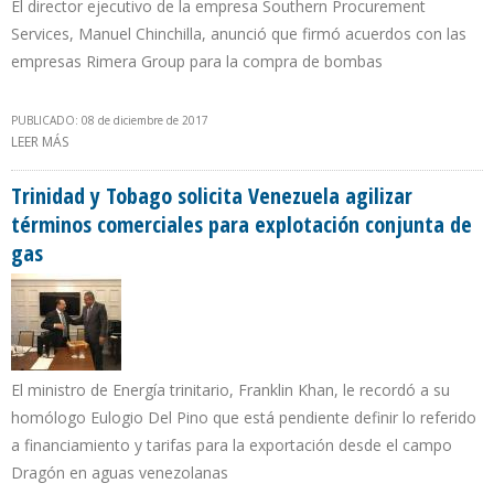
El director ejecutivo de la empresa Southern Procurement
Services, Manuel Chinchilla, anunció que firmó acuerdos con las
empresas Rimera Group para la compra de bombas
PUBLICADO: 08 de diciembre de 2017
LEER MÁS
SOBRE EMPRESA SPS FIRMA CONTRATO DE SUMINISTRO DE
EQUIPOS PETROLEROS RUSOS PARA INCREMENTAR PRODUCCIÓN
EN VENEZUELA
Trinidad y Tobago solicita Venezuela agilizar
términos comerciales para explotación conjunta de
gas
El ministro de Energía trinitario, Franklin Khan, le recordó a su
homólogo Eulogio Del Pino que está pendiente definir lo referido
a financiamiento y tarifas para la exportación desde el campo
Dragón en aguas venezolanas