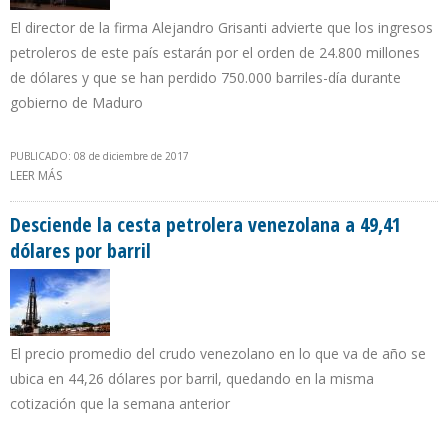
El director de la firma Alejandro Grisanti advierte que los ingresos
petroleros de este país estarán por el orden de 24.800 millones
de dólares y que se han perdido 750.000 barriles-día durante
gobierno de Maduro
PUBLICADO: 08 de diciembre de 2017
LEER MÁS
SOBRE ECOANALÍTICA: INGRESOS PETROLEROS DE VENEZUELA
CAERÁN $ 1.800 MILLONES EN 2018 POR DESPLOME DE
PRODUCCIÓN
Desciende la cesta petrolera venezolana a 49,41
dólares por barril
El precio promedio del crudo venezolano en lo que va de año se
ubica en 44,26 dólares por barril, quedando en la misma
cotización que la semana anterior