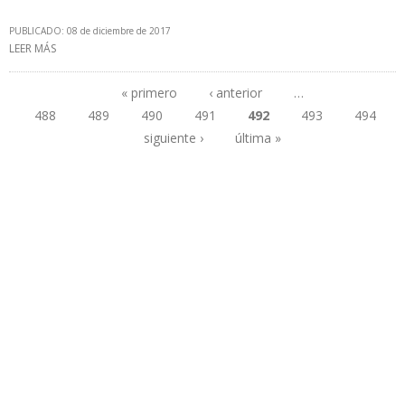
PUBLICADO: 08 de diciembre de 2017
LEER MÁS
SOBRE TRINIDAD Y TOBAGO SOLICITA VENEZUELA AGILIZAR
TÉRMINOS COMERCIALES PARA EXPLOTACIÓN CONJUNTA DE GAS
« primero
‹ anterior
…
488
489
490
491
492
493
494
Páginas
siguiente ›
última »