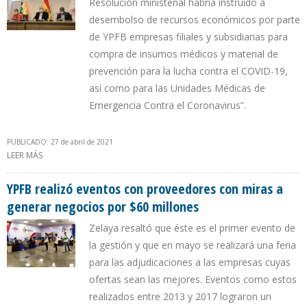
Resolución ministerial habría instruido a
desembolso de recursos económicos por parte
de YPFB empresas filiales y subsidiarias para
compra de insumos médicos y material de
prevención para la lucha contra el COVID-19,
así como para las Unidades Médicas de
Emergencia Contra el Coronavirus”.
PUBLICADO: 27 de abril de 2021
LEER MÁS
SOBRE DIRECCIÓN DE TRANSPARENCIA DE YPFB INVESTIGA
PRESUNTAS IRREGULARIDADES POR $1,2 MILLONES EN GESTIÓN
SOLIZ- ZAMORA
YPFB realizó eventos con proveedores con miras a
generar negocios por $60 millones
Zelaya resaltó que éste es el primer evento de
la gestión y que en mayo se realizará una feria
para las adjudicaciones a las empresas cuyas
ofertas sean las mejores. Eventos como estos
realizados entre 2013 y 2017 lograron un