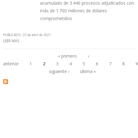
acumulado de 3.440 procesos adjudicados con
más de 1.700 millones de dólares
comprometidos
PUBLICADO: 23 de abril de 2021
LEER MÁS
SOBRE YPFB REALIZÓ EVENTOS CON PROVEEDORES CON MIRAS A
GENERAR NEGOCIOS POR $60 MILLONES
« primero
‹
anterior
1
2
3
4
5
6
7
8
9
Páginas
siguiente ›
última »