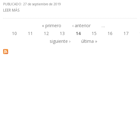
PUBLICADO: 27 de septiembre de 2019
LEER MÁS
SOBRE INAUGURAN EL PARQUE EÓLICO MÁS GRANDE DE
ARGENTINA
« primero
‹ anterior
…
10
11
12
13
14
15
16
17
Páginas
siguiente ›
última »