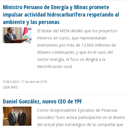
Ministro Peruano de Energía y Minas promete
impulsar actividad hidrocarburífera respetando al
ambiente y las personas
El titular del MEM detalló que los proyectos
mineros en curso, que representarían
inversiones por más de 12.000 millones de
dólares continuarán, y que en el caso del
sector energía, el foco se dirigirá a la
electrificación rural
PUBLICADO: 17 de abril de 2018
LEER MÁS
SOBRE MINISTRO PERUANO DE ENERGÍA Y MINAS PROMETE
IMPULSAR ACTIVIDAD HIDROCARBURÍFERA RESPETANDO AL
AMBIENTE Y LAS PERSONAS
Daniel González, nuevo CEO de YPF
Como Vicepresidente Ejecutivo de Finanzas
González “tuvo activa participación en el diseño
del actual plan estratégico de la compañía que