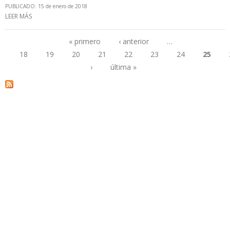
PUBLICADO: 15 de enero de 2018
LEER MÁS
SOBRE REFORMA ENERGÉTICA MEXICANA PERMITIÓ FIRMA DE
CONTRATOS DE EXPLORACIÓN Y EXTRACCIÓN POR $ 59 MIL
MILLONES
« primero
‹ anterior
…
18
19
20
21
22
23
24
25
Páginas
›
última »