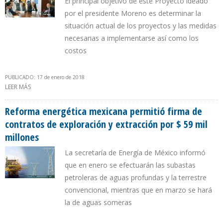
El principal objetivo de este Proyecto ideado
por el presidente Moreno es determinar la
situación actual de los proyectos y las medidas
necesarias a implementarse así como los
costos
PUBLICADO: 17 de enero de 2018
LEER MÁS
SOBRE PROGRAMA DE NACIONES UNIDAS PARA EL DESARROLLO
EVALUARÁ TÉCNICAMENTE CINCO PROYECTOS GESTIONADOS POR
PETROECUADOR
Reforma energética mexicana permitió firma de
contratos de exploración y extracción por $ 59 mil
millones
La secretaría de Energía de México informó
que en enero se efectuarán las subastas
petroleras de aguas profundas y la terrestre
convencional, mientras que en marzo se hará
la de aguas someras