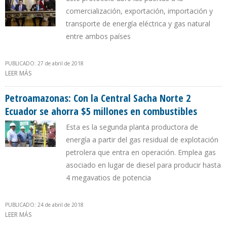
comercialización, exportación, importación y
transporte de energía eléctrica y gas natural
entre ambos países
PUBLICADO: 27 de abril de 2018
LEER MÁS
SOBRE ENERGÍA ELÉCTRICA Y GAS NATURAL AFIANZAN RELACIÓN
ENTRE ARGENTINA Y CHILE
Petroamazonas: Con la Central Sacha Norte 2
Ecuador se ahorra $5 millones en combustibles
Esta es la segunda planta productora de
energía a partir del gas residual de explotación
petrolera que entra en operación. Emplea gas
asociado en lugar de diesel para producir hasta
4 megavatios de potencia
PUBLICADO: 24 de abril de 2018
LEER MÁS
SOBRE PETROAMAZONAS: CON LA CENTRAL SACHA NORTE 2
ECUADOR SE AHORRA $5 MILLONES EN COMBUSTIBLES