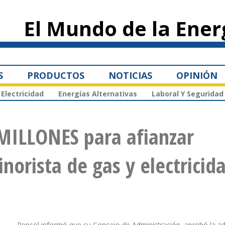
Pasar al
contenido
El Mundo de la Ener
principal
S
PRODUCTOS
NOTICIAS
OPINIÓN
Electricidad
Energías Alternativas
Laboral Y Seguridad
 MILLONES para afianzar
norista de gas y electricid
Repsol informó que su Consejo de Administración aprobó la ad