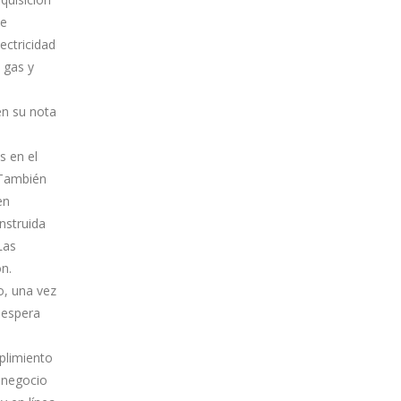
se
ectricidad
 gas y
en su nota
s en el
 También
en
nstruida
Las
n.
o, una vez
 espera
plimiento
n negocio