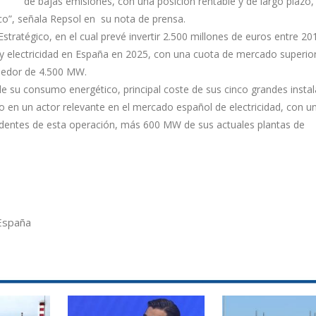
de bajas emisiones, con una posición rentable y de largo plazo, 
co”, señala Repsol en su nota de prensa.
ratégico, en el cual prevé invertir 2.500 millones de euros entre 20
s y electricidad en España en 2025, con una cuota de mercado superior
dedor de 4.500 MW.
de su consumo energético, principal coste de sus cinco grandes insta
o en un actor relevante en el mercado español de electricidad, con u
dentes de esta operación, más 600 MW de sus actuales plantas de
España