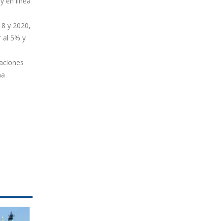
y en línea
18 y 2020,
 al 5% y
laciones
na