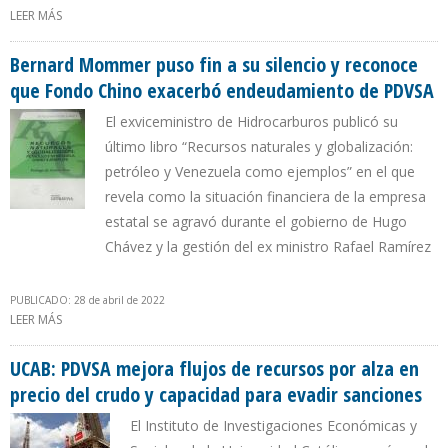
LEER MÁS
SOBRE PDVSA VENDE EL CRUDO MEREY CON 45% DE DESCUENTO
PARA COMPETIR CON EL PETRÓLEO RUSO EN CHINA
Bernard Mommer puso fin a su silencio y reconoce
que Fondo Chino exacerbó endeudamiento de PDVSA
El exviceministro de Hidrocarburos publicó su
último libro “Recursos naturales y globalización:
petróleo y Venezuela como ejemplos” en el que
revela como la situación financiera de la empresa
estatal se agravó durante el gobierno de Hugo
Chávez y la gestión del ex ministro Rafael Ramírez
PUBLICADO: 28 de abril de 2022
LEER MÁS
SOBRE BERNARD MOMMER PUSO FIN A SU SILENCIO Y RECONOCE
QUE FONDO CHINO EXACERBÓ ENDEUDAMIENTO DE PDVSA
UCAB: PDVSA mejora flujos de recursos por alza en
precio del crudo y capacidad para evadir sanciones
El Instituto de Investigaciones Económicas y