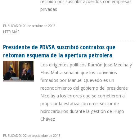
recibido por suscribir acuerdos con empresas
privadas
PUBLICADO: 01 de octubre de 2018
LEER MÁS
SOBRE QUEVEDO DEFIENDE LEGALIDAD DE CONTRATOS DE
SERVICIOS SUSCRITOS CON PRIVADOS PARA ELEVAR PRODUCCIÓN
PETROLERA
Presidente de PDVSA suscribió contratos que
retoman esquema de la apertura petrolera
Los dirigentes políticos Ramón José Medina y
Elías Matta señalan que los convenios
firmados por Manuel Quevedo es un
reconocimiento del gobierno del presidente
Nicolás a los errores que se cometieron al
propiciar la estatización en el sector de
hidrocarburos durante la gestión de Hugo
Chávez
PUBLICADO: 02 de septiembre de 2018