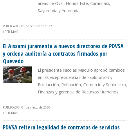
áreas de Ovai, Florida Este, Carandaiti,
Sayurenda y Yuarenda
PUBLICADO: 01 de octubre de 2022
LEER MÁS
SOBRE SENADO BOLIVIANO APROBÓ CONTRATOS DE
EXPLORACIÓN Y EXPLOTACIÓN PETROLERA POR $ 1.700 MILLONES
El Aissami juramenta a nuevos directores de PDVSA
y ordena auditoría a contratos firmados por
Quevedo
El presidente Nicolás Maduro aprobó cambios
en las vicepresidencias de Exploración y
Producción, Refinación, Comercio y Suministro,
Finanzas y gerencia de Recursos Humanos
PUBLICADO: 01 de marzo de 2020
LEER MÁS
SOBRE EL AISSAMI JURAMENTA A NUEVOS DIRECTORES DE PDVSA Y
ORDENA AUDITORÍA A CONTRATOS FIRMADOS POR QUEVEDO
PDVSA reitera legalidad de contratos de servicios