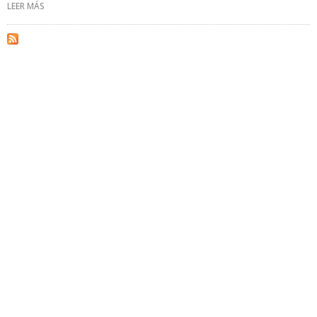
LEER MÁS
SOBRE PRESIDENTE DE PDVSA SUSCRIBIÓ CONTRATOS QUE
RETOMAN ESQUEMA DE LA APERTURA PETROLERA