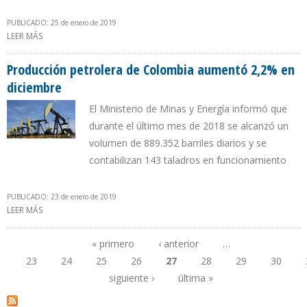
PUBLICADO: 25 de enero de 2019
LEER MÁS
SOBRE ECOPETROL CONFIRMA SEGUNDO HALLAZGO DE CRUDO
LIVIANO DE 2019
Producción petrolera de Colombia aumentó 2,2% en
diciembre
El Ministerio de Minas y Energía informó que
durante el último mes de 2018 se alcanzó un
volumen de 889.352 barriles diarios y se
contabilizan 143 taladros en funcionamiento
PUBLICADO: 23 de enero de 2019
LEER MÁS
SOBRE PRODUCCIÓN PETROLERA DE COLOMBIA AUMENTÓ 2,2%
EN DICIEMBRE
« primero
‹ anterior
…
23
24
25
26
27
28
29
30
Páginas
siguiente ›
última »