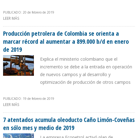
PUBLICADO: 20 de febrero de 2019
LEER MÁS
SOBRE ECOPETROL SE APOYA EN TECNOLOGÍA CREADA EN
COLOMBIA PARA MOVILIZAR CRUDOS PESADOS
Producción petrolera de Colombia se orienta a
marcar récord al aumentar a 899.000 b/d en enero
de 2019
Explica el ministerio colombiano que el
incremento se debe a la entrada en operación
de nuevos campos y al desarrollo y
optimización de producción de otros campos
PUBLICADO: 19 de febrero de 2019
LEER MÁS
SOBRE PRODUCCIÓN PETROLERA DE COLOMBIA SE ORIENTA A
MARCAR RÉCORD AL AUMENTAR A 899.000 B/D EN ENERO DE 2019
7 atentados acumula oleoducto Caño Limón-Coveñas
en sólo mes y medio de 2019
La empresa Ecopetrol activó plan de