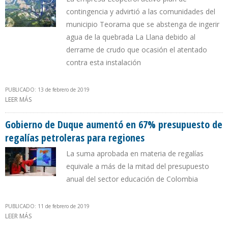
contingencia y advirtió a las comunidades del
municipio Teorama que se abstenga de ingerir
agua de la quebrada La Llana debido al
derrame de crudo que ocasión el atentado
contra esta instalación
PUBLICADO: 13 de febrero de 2019
LEER MÁS
SOBRE 7 ATENTADOS ACUMULA OLEODUCTO CAÑO LIMÓN-
COVEÑAS EN SÓLO MES Y MEDIO DE 2019
Gobierno de Duque aumentó en 67% presupuesto de
regalías petroleras para regiones
La suma aprobada en materia de regalías
equivale a más de la mitad del presupuesto
anual del sector educación de Colombia
PUBLICADO: 11 de febrero de 2019
LEER MÁS
SOBRE GOBIERNO DE DUQUE AUMENTÓ EN 67% PRESUPUESTO DE
REGALÍAS PETROLERAS PARA REGIONES