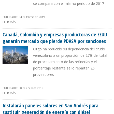
se compara con el mismo periodo de 2017
PUBLICADO: 04 de febrero de 2019
LEER MÁS
SOBRE EXPORTACIONES PETROLERAS COLOMBIANAS A EEUU
CRECEN 13,10% EN UN MES
Canadá, Colombia y empresas productoras de EEUU
ganarán mercado que pierde PDVSA por sanciones
Citgo ha reducido su dependencia del crudo
venezolano a un proporción de 27% del total
de procesamiento de las refinerías y el
porcentaje restante se lo repartan 26
proveedores
PUBLICADO: 30 de enero de 2019
LEER MÁS
SOBRE CANADÁ, COLOMBIA Y EMPRESAS PRODUCTORAS DE EEUU
GANARÁN MERCADO QUE PIERDE PDVSA POR SANCIONES
Instalarán paneles solares en San Andrés para
sustituir generación de energía con diésel