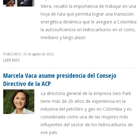
Mera, resaltó la importancia de trabajar en una
hoja de ruta que permita lograr una transición
energética dinámica que le asegure a Colombia
la autosuficiencia en hidrocarburos en el corto,
mediano y largo plazo
PUBLICADO: 25 de agosto de 2022
LEER MÁS
SOBRE GOBIERNO DE PETRO Y LA ASOCIACIÓN COLOMBIANA DEL
PETRÓLEO INICIAN DIÁLOGO PARA GARANTIZAR LA SEGURIDAD
ENERGÉTICA
Marcela Vaca asume presidencia del Consejo
Directivo de la ACP
La directora general de la empresa Geo Park
tiene más de 20 años de experiencia en la
industria del petróleo y gas en Colombia y es
considerada como una de las mujeres más
influyentes del sector de los hidrocarburos de
ese país