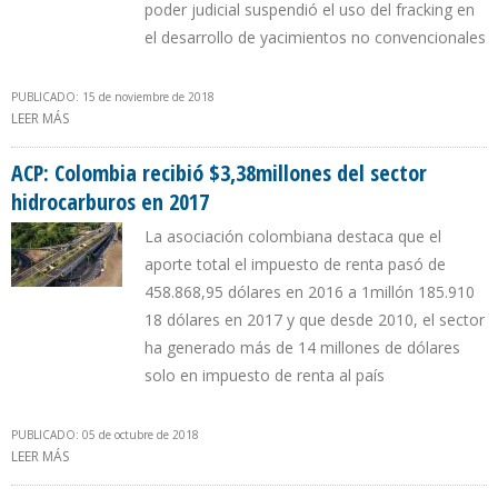
poder judicial suspendió el uso del fracking en
el desarrollo de yacimientos no convencionales
PUBLICADO: 15 de noviembre de 2018
LEER MÁS
SOBRE FRANCISCO LLOREDA: “ESTÁ EN SUS MANOS PRESIDENTE
DUQUE IMPULSAR LA INDUSTRIA DE HIDROCARBUROS EN
COLOMBIA”
ACP: Colombia recibió $3,38millones del sector
hidrocarburos en 2017
La asociación colombiana destaca que el
aporte total el impuesto de renta pasó de
458.868,95 dólares en 2016 a 1millón 185.910
18 dólares en 2017 y que desde 2010, el sector
ha generado más de 14 millones de dólares
solo en impuesto de renta al país
PUBLICADO: 05 de octubre de 2018
LEER MÁS
SOBRE ACP: COLOMBIA RECIBIÓ $3,38MILLONES DEL SECTOR
HIDROCARBUROS EN 2017