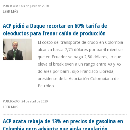
PUBLICADO: 03 de junio de 2020
LEER MÁS
SOBRE EMPRESAS PRODUCTORAS ACEPTAN FINANCIAMIENTO DE
50% EN TARIFAS DE OLEODUCTOS EN COLOMBIA
ACP pidió a Duque recortar en 60% tarifa de
oleoductos para frenar caída de producción
El costo del transporte de crudo en Colombia
alcanza hasta 7,75 dólares por barril mientras
que en Ecuador se paga 2,50 dólares, lo que
eleva el break even a un rango entre 40 y 45
dólares por barril, dijo Francisco Lloreda,
presidente de la Asociación Colombiana del
Petróleo
PUBLICADO: 24 de abril de 2020
LEER MÁS
SOBRE ACP PIDIÓ A DUQUE RECORTAR EN 60% TARIFA DE
OLEODUCTOS PARA FRENAR CAÍDA DE PRODUCCIÓN
ACP acata rebaja de 13% en precios de gasolina en
Colombia pero advierte que viola regulación