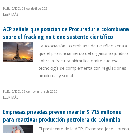
PUBLICADO: 06 de abril de 2021
LEER MÁS
SOBRE MARCELA VACA ASUME PRESIDENCIA DEL CONSEJO
DIRECTIVO DE LA ACP
ACP señala que posición de Procuraduría colombiana
sobre el fracking no tiene sustento científico
La Asociación Colombiana de Petróleo señala
que el pronunciamiento del organismo jurídico
sobre la fractura hidráulica omite que esa
tecnología se complementa con regulaciones
ambiental y social
PUBLICADO: 08 de noviembre de 2020
LEER MÁS
SOBRE ACP SEÑALA QUE POSICIÓN DE PROCURADURÍA
COLOMBIANA SOBRE EL FRACKING NO TIENE SUSTENTO
CIENTÍFICO
Empresas privadas prevén invertir $ 715 millones
para reactivar producción petrolera de Colombia
El presidente de la ACP, Francisco José Lloreda,