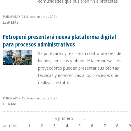
comunidades que pusieron fin a protestas
PUBLICADO: 21 de septiembre de 2021
LEER MÁS
SOBRE PETROTAL ANUNCIÓ RÉCORD DE PRODUCCIÓN DE 15.400
BARRILES DIARIOS EN LORETO
Petroperú presentará nueva plataforma digital
para procesos administrativos
Se publicarán y realizarán contrataciones de
bienes, servicios y obras de la empresa. Los
proveedores puedan presentar sus ofertas
técnicas y económicas a los procesos que
realiza la estatal
PUBLICADO: 15 de septiembre de 2021
LEER MÁS
SOBRE PETROPERÚ PRESENTARÁ NUEVA PLATAFORMA DIGITAL
PARA PROCESOS ADMINISTRATIVOS
« primero
‹
anterior
1
2
3
4
5
6
7
8
9