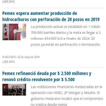
LEER MÁS
SOBRE AMLO: CAMPO IXACHI PRODUCIRÁ 80.000 BARRILES
DIARIOS DE PETRÓLEO
Pemex espera aumentar producción de
hidrocarburos con perforación de 20 pozos en 2019
La producción actual se estabilizó en 1 millón
700.000 barriles diarios y la meta es llegar a 2
millones 654.000 b/d a finales de 2024. 20
pozos ya están en perforación o terminación.
PUBLICADO: 22 de mayo de 2019
LEER MÁS
SOBRE PEMEX ESPERA AUMENTAR PRODUCCIÓN DE
HIDROCARBUROS CON PERFORACIÓN DE 20 POZOS EN 2019
Pemex refinanció deuda por $ 2.500 millones y
renovó crédito revolvente por $ 5.500
Las instituciones financieras involucradas en la
operación son HSBC, JP Morgan y Mizuho. El
gobierno mexicano recalcó que el compromiso
no implica deuda nueva