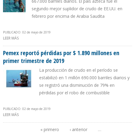
667.000 barriles diarios. El país azteca fue el
segundo mejor suplidor de crudo de EE.UU. en
febrero por encima de Arabia Saudita
PUBLICADO: 02 de mayo de 2019
LEER MÁS
SOBRE EXPORTACIONES DE PETRÓLEO DE MÉXICO A ESTADOS
UNIDOS AUMENTARON 22,16% EN UN MES
Pemex reportó pérdidas por $ 1.890 millones en
primer trimestre de 2019
La producción de crudo en el período se
estabilizó en 1 millón 690.000 barriles diarios y
se registró una disminución de 79% en
pérdidas por el robo de combustible
PUBLICADO: 02 de mayo de 2019
LEER MÁS
SOBRE PEMEX REPORTÓ PÉRDIDAS POR $ 1.890 MILLONES EN
PRIMER TRIMESTRE DE 2019
« primero
‹ anterior
…