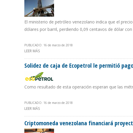
El ministerio de petróleo venezolano indica que el prec
dólares por barril, perdiendo 0,09 centavos de dólar co
PUBLICADO: 16 de marzo de 2018
LEER MÁS
SOBRE CRUDO VENEZOLANO SE COTIZA EN $57,93 POR
Solidez de caja de Ecopetrol le permitió pag
Como resultado de esta operación esperan que las métr
PUBLICADO: 16 de marzo de 2018
LEER MÁS
SOBRE SOLIDEZ DE CAJA DE ECOPETROL LE PERMITIÓ 
Criptomoneda venezolana financiará proyect