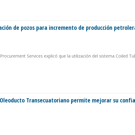
uación de pozos para incremento de producción petroler
Procurement Services explicó que la utilización del sistema Coiled Tu
 ADECUACIÓN DE POZOS PARA INCREMENTO DE PRODUCCIÓN PETROLERA
Oleoducto Transecuatoriano permite mejorar su confia