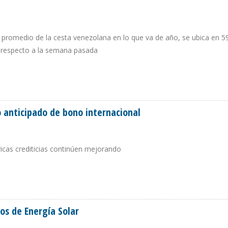
io promedio de la cesta venezolana en lo que va de año, se ubica en 5
n respecto a la semana pasada
 BARRIL
o anticipado de bono internacional
icas crediticias continúen mejorando
PAGO ANTICIPADO DE BONO INTERNACIONAL
os de Energía Solar