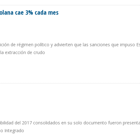
zolana cae 3% cada mes
sición de régimen político y advierten que las sanciones que impuso 
a extracción de crudo
ENEZOLANA CAE 3% CADA MES
nibilidad del 2017 consolidados en su solo documento fueron present
to Integrado