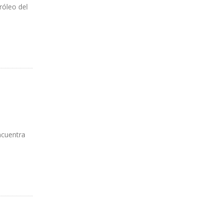
róleo del
ITAR
ncuentra