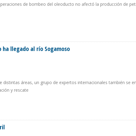
s operaciones de bombeo del oleoducto no afectó la producción de pet
E OLEODUCTO TRANSECUATORIANO PERMITE MEJORAR SU CONFIABILIDAD Y EV
o ha llegado al río Sogamoso
 distintas áreas, un grupo de expertos internacionales también se e
ación y rescate
ER NO HA LLEGADO AL RÍO SOGAMOSO
il