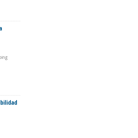
a
bing
bilidad