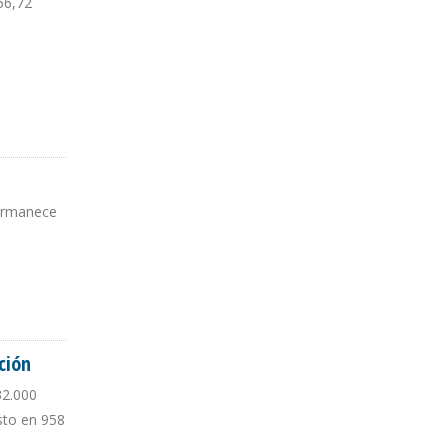
56,72
permanece
ción
32.000
sto en 958