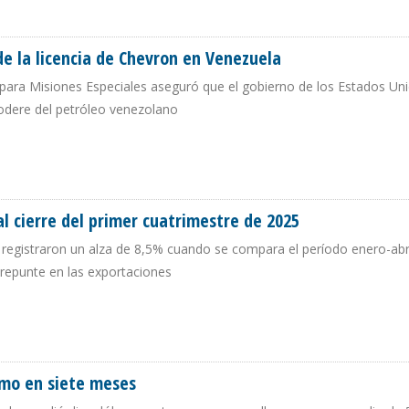
A FIN DE OPERACIONES DE CHEVRON EN VENEZUELA
de la licencia de Chevron en Venezuela
 para Misiones Especiales aseguró que el gobierno de los Estados Uni
odere del petróleo venezolano
OGA DE LA LICENCIA DE CHEVRON EN VENEZUELA
l cierre del primer cuatrimestre de 2025
 registraron un alza de 8,5% cuando se compara el período enero-abr
 repunte en las exportaciones
 AL CIERRE DEL PRIMER CUATRIMESTRE DE 2025
imo en siete meses