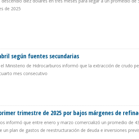
o descendió diez dólares en tres meses para llegar a un promedio de 
mes de 2025
NIMO EN SIETE MESES
abril según fuentes secundarias
el Ministerio de Hidrocarburos informó que la extracción de crudo 
r cuarto mes consecutivo
EN ABRIL SEGÚN FUENTES SECUNDARIAS
 primer trimestre de 2025 por bajos márgenes de refina
idos informó que entre enero y marzo comercializó un promedio de 4
e un plan de gastos de reestructuración de deuda e inversiones previ