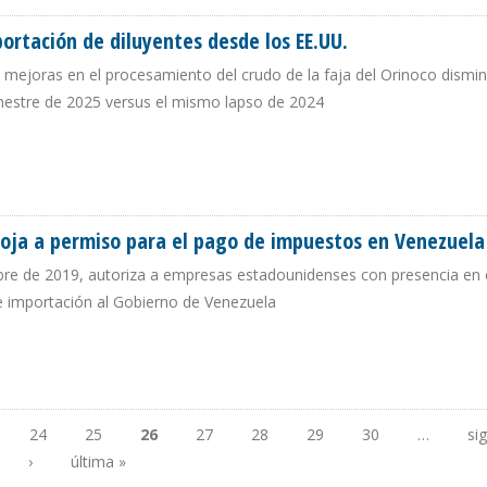
ortación de diluyentes desde los EE.UU.
 mejoras en el procesamiento del crudo de la faja del Orinoco dismi
estre de 2025 versus el mismo lapso de 2024
PORTACIÓN DE DILUYENTES DESDE LOS EE.UU.
oja a permiso para el pago de impuestos en Venezuela
bre de 2019, autoriza a empresas estadounidenses con presencia en e
e importación al Gobierno de Venezuela
COJA A PERMISO PARA EL PAGO DE IMPUESTOS EN VENEZUELA
24
25
26
27
28
29
30
…
si
›
última »