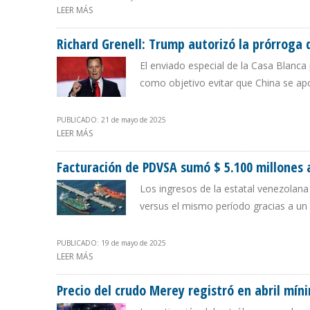
LEER MÁS
SOBRE MARCO RUBIO DESMIENTE A GRENELL Y ANUNCI
Richard Grenell: Trump autorizó la prórroga 
El enviado especial de la Casa Blanca
como objetivo evitar que China se ap
PUBLICADO: 21 de mayo de 2025
LEER MÁS
SOBRE RICHARD GRENELL: TRUMP AUTORIZÓ LA PRÓRR
Facturación de PDVSA sumó $ 5.100 millones a
Los ingresos de la estatal venezolana
versus el mismo período gracias a un
PUBLICADO: 19 de mayo de 2025
LEER MÁS
SOBRE FACTURACIÓN DE PDVSA SUMÓ $ 5.100 MILLONES
Precio del crudo Merey registró en abril mín