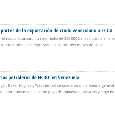
EN PRIMER TRIMESTRE DE 2025 POR BAJOS MÁRGENES DE REFINACIÓN
 partes de la exportación de crudo venezolano a EE.UU.
refinados alcanzaron un promedio de 250.000 barriles diarios en ene
0% por encima de lo registrado en los mismos meses de 2024
RTAS PARTES DE LA EXPORTACIÓN DE CRUDO VENEZOLANO A EE.UU.
ios petroleros de EE.UU. en Venezuela
ger, Baker Hughes y Weatherford se quedaron sin la licencia general 
 realizar transacciones como pago de impuestos, servicios y pago de
ICIOS PETROLEROS DE EE.UU. EN VENEZUELA