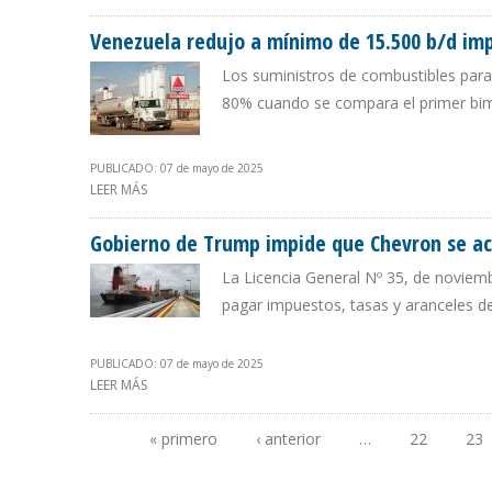
Venezuela redujo a mínimo de 15.500 b/d imp
Los suministros de combustibles para
80% cuando se compara el primer bim
PUBLICADO: 07 de mayo de 2025
LEER MÁS
SOBRE VENEZUELA REDUJO A MÍNIMO DE 15.500 B/D IM
Gobierno de Trump impide que Chevron se ac
La Licencia General Nº 35, de noviem
pagar impuestos, tasas y aranceles d
PUBLICADO: 07 de mayo de 2025
LEER MÁS
SOBRE GOBIERNO DE TRUMP IMPIDE QUE CHEVRON SE A
« primero
‹ anterior
…
22
23
Páginas