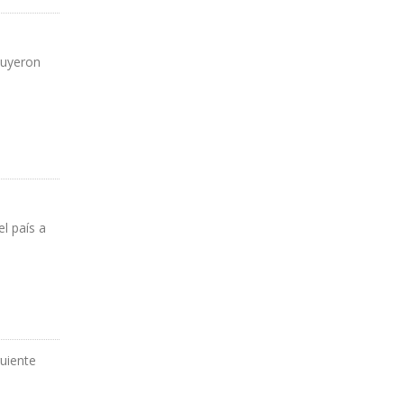
nuyeron
l país a
guiente