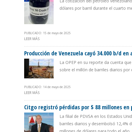
La cotización del petróleo venezolan
dólares por barril durante el cuarto 
PUBLICADO: 15 de mayo de 2025
LEER MÁS
SOBRE PRECIO DEL CRUDO MEREY REGISTRÓ EN ABRIL MÍ
Producción de Venezuela cayó 34.000 b/d en 
La OPEP en su reporte da cuenta que 
sobre el millón de barriles diarios po
PUBLICADO: 14 de mayo de 2025
LEER MÁS
SOBRE PRODUCCIÓN DE VENEZUELA CAYÓ 34.000 B/D 
Citgo registró pérdidas por $ 88 millones en
La filial de PDVSA en los Estados Un
barriles diarios y desembolsó 12,4% d
millones de dólares para todo el año