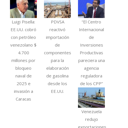
Luigi Pisella:
PDVSA
“El Centro
EE.UU. cobró
reactivó
Internacional
con petróleo
importación
de
venezolano $
de
Inversiones
4.700
componentes
Productivas
millones por
para la
pareciera una
bloqueo
elaboración
agencia
naval de
de gasolina
reguladora
2025 e
desde los
de los CPP”
invasión a
EE.UU.
Caracas
Venezuela
redujo
exportaciones