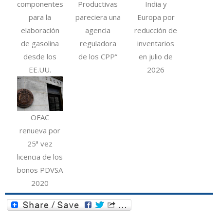
componentes
Productivas
India y
para la
pareciera una
Europa por
elaboración
agencia
reducción de
de gasolina
reguladora
inventarios
desde los
de los CPP”
en julio de
EE.UU.
2026
OFAC
renueva por
25ª vez
licencia de los
bonos PDVSA
2020