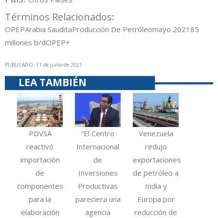
Términos Relacionados:
OPEP
Arabia Saudita
Producción De Petróleo
mayo 2021
8
5
millones b/d
OPEP+
PUBLICADO: 11 de junio de 2021
LEA TAMBIÉN
PDVSA
“El Centro
Venezuela
reactivó
Internacional
redujo
importación
de
exportaciones
de
Inversiones
de petróleo a
componentes
Productivas
India y
para la
pareciera una
Europa por
elaboración
agencia
reducción de