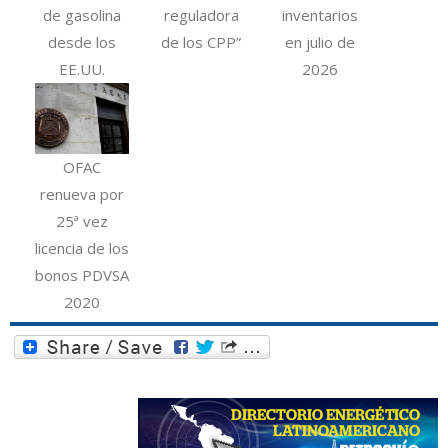
de gasolina
reguladora
inventarios
desde los
de los CPP”
en julio de
EE.UU.
2026
OFAC
renueva por
25ª vez
licencia de los
bonos PDVSA
2020