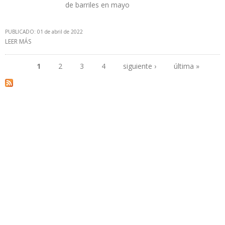
de barriles en mayo
PUBLICADO: 01 de abril de 2022
LEER MÁS
SOBRE OPEP+ PREVÉ AUMENTO DE 2 MILLONES DE B/D EN CINCO
MESES DE 2022
1
2
3
4
siguiente ›
última »
Páginas