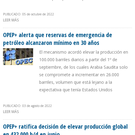
PUBLICADO: 05 de octubre de 2022
LEER MÁS
SOBRE ARABIA SAUDITA Y RUSIA REFUERZAN ALIANZA PARA QUE
LA OPEP+ REDUZCA PRODUCCIÓN EN 2 MILLONES DE B/D
OPEP+ alerta que reservas de emergencia de
petróleo alcanzaron mínimo en 30 años
El mecanismo acordó elevar la producción en
100.000 barriles diarios a partir del 1º de
septiembre, de los cuales Arabia Saudita solo
se compromete a incrementar en 26.000
barriles, volumen que está lejano a la
expectativa que tenía Estados Unidos
PUBLICADO: 03 de agosto de 2022
LEER MÁS
SOBRE OPEP+ ALERTA QUE RESERVAS DE EMERGENCIA DE
PETRÓLEO ALCANZARON MÍNIMO EN 30 AÑOS
OPEP+ ratifica decisión de elevar producción global
en 432.000 b/d en junio