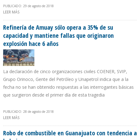
PUBLICADO: 29 de agosto de 2018
LEER MÁS
SOBRE PDVSA RECURRE A LOS CONTRATOS DE SERVICIOS PARA
AUMENTAR EN 167% SU PRODUCCIÓN EN 14 POZOS
Refinería de Amuay sólo opera a 35% de su
capacidad y mantiene fallas que originaron
explosión hace 6 años
La declaración de cinco organizaciones civiles COENER, SVIP,
Grupo Orinoco, Gente del Petróleo y Unapetrol indica que a la
fecha no se han obtenido respuestas a las interrogantes básicas
que surgieron desde el primer día de esta tragedia
PUBLICADO: 28 de agosto de 2018
LEER MÁS
SOBRE REFINERÍA DE AMUAY SÓLO OPERA A 35% DE SU
CAPACIDAD Y MANTIENE FALLAS QUE ORIGINARON EXPLOSIÓN
HACE 6 AÑOS
Robo de combustible en Guanajuato con tendencia a