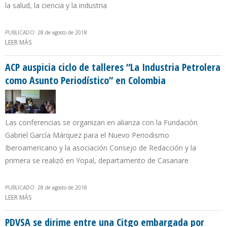
la salud, la ciencia y la industria
PUBLICADO: 28 de agosto de 2018
LEER MÁS
SOBRE AGREGAN COMPONENTE CON EL NÚCLEO DEL REACTOR
NUCLEAR RA10 EN CONSTRUCCIÓN EN CENTRO ATÓMICO DE
ARGENTINA
ACP auspicia ciclo de talleres “La Industria Petrolera
como Asunto Periodístico” en Colombia
Las conferencias se organizan en alianza con la Fundación
Gabriel García Márquez para el Nuevo Periodismo
Iberoamericano y la asociación Consejo de Redacción y la
primera se realizó en Yopal, departamento de Casanare
PUBLICADO: 28 de agosto de 2018
LEER MÁS
SOBRE ACP AUSPICIA CICLO DE TALLERES “LA INDUSTRIA
PETROLERA COMO ASUNTO PERIODÍSTICO” EN COLOMBIA
PDVSA se dirime entre una Citgo embargada por