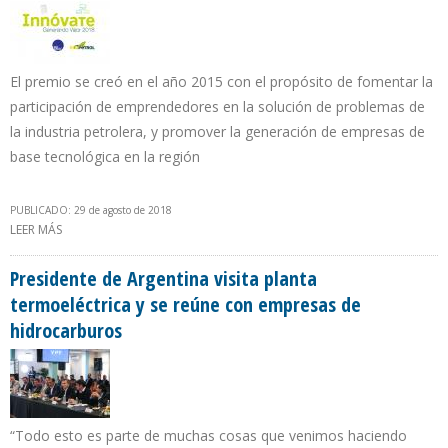
El premio se creó en el año 2015 con el propósito de fomentar la
participación de emprendedores en la solución de problemas de
la industria petrolera, y promover la generación de empresas de
base tecnológica en la región
PUBLICADO: 29 de agosto de 2018
LEER MÁS
SOBRE ECOPETROL Y UNIRED LANZAN CONCURSO INNÓVATE
2018 PARA MEJORAS TECNOLÓGICAS EN SECTOR DE
HIDROCARBUROS
Presidente de Argentina visita planta
termoeléctrica y se reúne con empresas de
hidrocarburos
“Todo esto es parte de muchas cosas que venimos haciendo