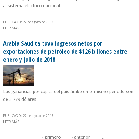
al sistema eléctrico nacional
PUBLICADO: 27 de agosto de 2018
LEER MÁS
SOBRE INAUGURAN PARQUE EÓLICO LA CASTELLANA EN
VILLARINO, ARGENTINA
Arabia Saudita tuvo ingresos netos por
exportaciones de petróleo de $126 billones entre
enero y julio de 2018
Las ganancias per cápita del país árabe en el mismo período son
de 3.779 dólares
PUBLICADO: 27 de agosto de 2018
LEER MÁS
SOBRE ARABIA SAUDITA TUVO INGRESOS NETOS POR
EXPORTACIONES DE PETRÓLEO DE $126 BILLONES ENTRE ENERO Y
JULIO DE 2018
« primero
‹ anterior
…