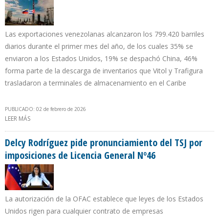
Las exportaciones venezolanas alcanzaron los 799.420 barriles
diarios durante el primer mes del año, de los cuales 35% se
enviaron a los Estados Unidos, 19% se despachó China, 46%
forma parte de la descarga de inventarios que Vitol y Trafigura
trasladaron a terminales de almacenamiento en el Caribe
PUBLICADO: 02 de febrero de 2026
LEER MÁS
SOBRE EE.UU. DESPUÉS DE 7 AÑOS DESPLAZÓ A CHINA COMO
PRINCIPAL DESTINO DEL PETRÓLEO VENEZOLANO EN ENERO DE
2026
Delcy Rodríguez pide pronunciamiento del TSJ por
imposiciones de Licencia General Nº46
La autorización de la OFAC establece que leyes de los Estados
Unidos rigen para cualquier contrato de empresas