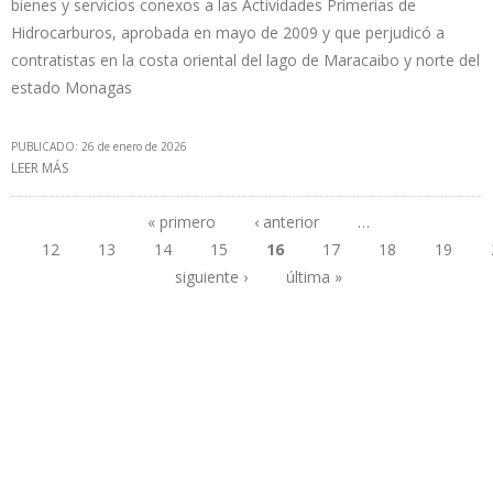
bienes y servicios conexos a las Actividades Primerias de
Hidrocarburos, aprobada en mayo de 2009 y que perjudicó a
contratistas en la costa oriental del lago de Maracaibo y norte del
estado Monagas
PUBLICADO: 26 de enero de 2026
LEER MÁS
SOBRE REFORMA DE LEY DE HIDROCARBUROS EN VENEZUELA
REVIERTE ESTATIZACIÓN DE BIENES Y SERVICIOS PETROLEROS DE
CHÁVEZ
« primero
‹ anterior
…
12
13
14
15
16
17
18
19
Páginas
siguiente ›
última »