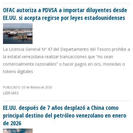
EN VENEZUELA DURANTE 2026 SEGÚN LA EMPRESA NABEP
OFAC autoriza a PDVSA a importar diluyentes desde
EE.UU. si acepta regirse por leyes estadounidenses
La Licencia General Nº 47 del Departamento del Tesoro prohíbe a
la estatal venezolana realizar transacciones que “no sean
comercialmente razonables” o hacer pagos en oro, monedas o
tokens digitales
PUBLICADO: 03 de febrero de 2026
LEER MÁS
SOBRE OFAC AUTORIZA A PDVSA A IMPORTAR DILUYENTES DESDE
EE.UU. SI ACEPTA REGIRSE POR LEYES ESTADOUNIDENSES
EE.UU. después de 7 años desplazó a China como
principal destino del petróleo venezolano en enero
de 2026