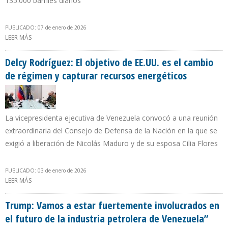
135.000 barriles diarios
PUBLICADO: 07 de enero de 2026
LEER MÁS
SOBRE CHEVRON SOLO ENVIÓ 7.000 BARRILES DE DILUYENTES POR
MES A VENEZUELA TRAS VENCER LICENCIA GENERAL Nº 41
Delcy Rodríguez: El objetivo de EE.UU. es el cambio
de régimen y capturar recursos energéticos
La vicepresidenta ejecutiva de Venezuela convocó a una reunión
extraordinaria del Consejo de Defensa de la Nación en la que se
exigió a liberación de Nicolás Maduro y de su esposa Cilia Flores
PUBLICADO: 03 de enero de 2026
LEER MÁS
SOBRE DELCY RODRÍGUEZ: EL OBJETIVO DE EE.UU. ES EL CAMBIO
DE RÉGIMEN Y CAPTURAR RECURSOS ENERGÉTICOS
Trump: Vamos a estar fuertemente involucrados en
el futuro de la industria petrolera de Venezuela”