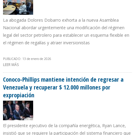
La abogada Dolores Dobarro exhorta a la nueva Asamblea
Nacional abordar urgentemente una modificación del régimen
legal del sector petrolero para establecer un esquema flexible en
el régimen de regalías y atraer inversionistas
PUBLICADO: 13 de enero de 2026
LEER MÁS
SOBRE “VENEZUELA ASUMIRÍA EL CONTROL DEL PROCESO QUE
ESTAMOS VIVIENDO SI LA AN REFORMA LA LEY DE
HIDROCARBUROS”
Conoco-Phillips mantiene intención de regresar a
Venezuela y recuperar $ 12.000 millones por
expropiación
El presidente ejecutivo de la compañía energética, Ryan Lance,
insistió que se requiere la participación del sistema financiero que