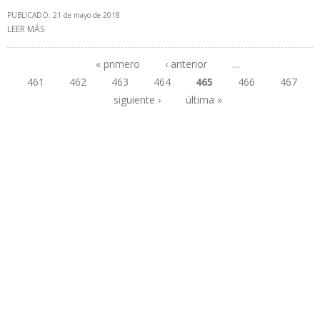
PUBLICADO: 21 de mayo de 2018
LEER MÁS
SOBRE PRODUCCIÓN DE CRUDO COLOMBIANO SE UBICA EN
864.781 B/D EN ABRIL
« primero
‹ anterior
…
461
462
463
464
465
466
467
Páginas
siguiente ›
última »