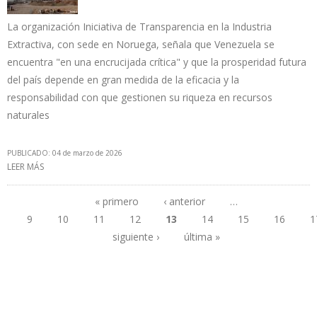
La organización Iniciativa de Transparencia en la Industria
Extractiva, con sede en Noruega, señala que Venezuela se
encuentra "en una encrucijada crítica" y que la prosperidad futura
del país depende en gran medida de la eficacia y la
responsabilidad con que gestionen su riqueza en recursos
naturales
PUBLICADO: 04 de marzo de 2026
LEER MÁS
SOBRE EITI: VENEZUELA REQUIERE TRANSPARENCIA PARA GENERAR
CONFIANZA EN INVERSIONISTAS DEL SECTOR DE HIDROCARBUROS
« primero
‹ anterior
…
9
10
11
12
13
14
15
16
1
Páginas
siguiente ›
última »