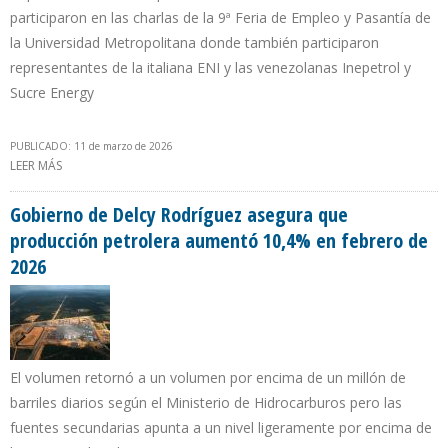
participaron en las charlas de la 9ª Feria de Empleo y Pasantía de
la Universidad Metropolitana donde también participaron
representantes de la italiana ENI y las venezolanas Inepetrol y
Sucre Energy
PUBLICADO: 11 de marzo de 2026
LEER MÁS
SOBRE M & P ANUNCIA OPERACIÓN DE TALADRO Y
SCHLUMBERGER PIDE MODERNIZAR DATA DE LA INDUSTRIA
PETROLERA VENEZOLANA
Gobierno de Delcy Rodríguez asegura que
producción petrolera aumentó 10,4% en febrero de
2026
El volumen retornó a un volumen por encima de un millón de
barriles diarios según el Ministerio de Hidrocarburos pero las
fuentes secundarias apunta a un nivel ligeramente por encima de