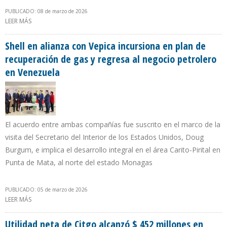
PUBLICADO: 08 de marzo de 2026
LEER MÁS
SOBRE MINISTRO JORGE MÁRQUEZ PROMETE QUE EN TRES MESES
SE LOGRARÁ ESTABILIDAD ELÉCTRICA EN EL ZULIA
Shell en alianza con Vepica incursiona en plan de
recuperación de gas y regresa al negocio petrolero
en Venezuela
El acuerdo entre ambas compañías fue suscrito en el marco de la
visita del Secretario del Interior de los Estados Unidos, Doug
Burgum, e implica el desarrollo integral en el área Carito-Pirital en
Punta de Mata, al norte del estado Monagas
PUBLICADO: 05 de marzo de 2026
LEER MÁS
SOBRE SHELL EN ALIANZA CON VEPICA INCURSIONA EN PLAN DE
RECUPERACIÓN DE GAS Y REGRESA AL NEGOCIO PETROLERO EN
VENEZUELA
Utilidad neta de Citgo alcanzó $ 452 millones en