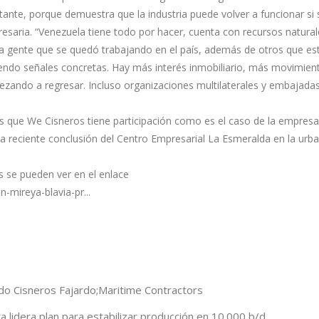
nte, porque demuestra que la industria puede volver a funcionar si 
resaria. “Venezuela tiene todo por hacer, cuenta con recursos natural
 gente que se quedó trabajando en el país, además de otros que es
iendo señales concretas. Hay más interés inmobiliario, más movimien
zando a regresar. Incluso organizaciones multilaterales y embajada
los que We Cisneros tiene participación como es el caso de la empres
 la reciente conclusión del Centro Empresarial La Esmeralda en la urb
os se pueden ver en el enlace
-mireya-blavia-pr...
do Cisneros Fajardo;Maritime Contractors
 lidera plan para estabilizar producción en 10.000 b/d