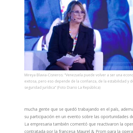
Mireya Blavia-Cisneros: “Venezuela puede volver a ser una eco
exitosa, pero eso depende de la confianza, de la estabilidad y d
seguridad jurídica” (Foto Diario La República)
mucha gente que se quedó trabajando en el país, además
su participación en un evento sobre las oportunidades d
La empresaria también comentó que reactivaron la oper
contratada por la francesa Maurel & Prom para la operac