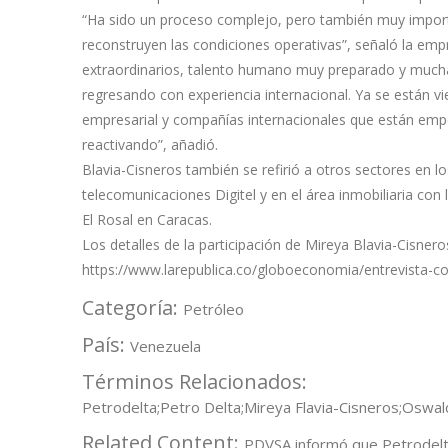
“Ha sido un proceso complejo, pero también muy importa
reconstruyen las condiciones operativas”, señaló la emp
extraordinarios, talento humano muy preparado y mucha
regresando con experiencia internacional. Ya se están v
empresarial y compañías internacionales que están empe
reactivando”, añadió.
Blavia-Cisneros también se refirió a otros sectores en 
telecomunicaciones Digitel y en el área inmobiliaria con
El Rosal en Caracas.
Los detalles de la participación de Mireya Blavia-Cisner
https://www.larepublica.co/globoeconomia/entrevista-con
Categoría:
Petróleo
País:
Venezuela
Términos Relacionados:
Petrodelta;Petro Delta;Mireya Flavia-Cisneros;Oswal
Related Content:
PDVSA informó que Petrodelta