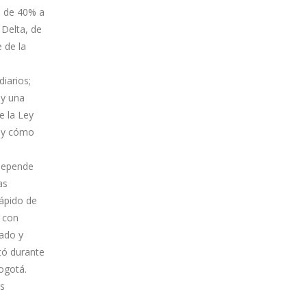
ón de 40% a
 Delta, de
 de la
iarios;
ay una
e la Ley
s y cómo
 depende
as
rápido de
a con
rado y
tó durante
ogotá.
rs