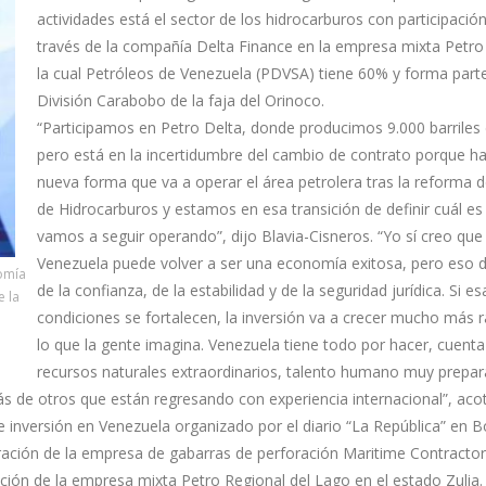
actividades está el sector de los hidrocarburos con participaci
través de la compañía Delta Finance en la empresa mixta Petro
la cual Petróleos de Venezuela (PDVSA) tiene 60% y forma parte
División Carabobo de la faja del Orinoco.
“Participamos en Petro Delta, donde producimos 9.000 barriles d
pero está en la incertidumbre del cambio de contrato porque h
nueva forma que va a operar el área petrolera tras la reforma d
de Hidrocarburos y estamos en esa transición de definir cuál e
vamos a seguir operando”, dijo Blavia-Cisneros. “Yo sí creo que
Venezuela puede volver a ser una economía exitosa, pero eso
nomía
de la confianza, de la estabilidad y de la seguridad jurídica. Si es
e la
condiciones se fortalecen, la inversión va a crecer mucho más 
lo que la gente imagina. Venezuela tiene todo por hacer, cuent
recursos naturales extraordinarios, talento humano muy prepa
 de otros que están regresando con experiencia internacional”, aco
e inversión en Venezuela organizado por el diario “La República” en B
ación de la empresa de gabarras de perforación Maritime Contracto
ión de la empresa mixta Petro Regional del Lago en el estado Zulia.