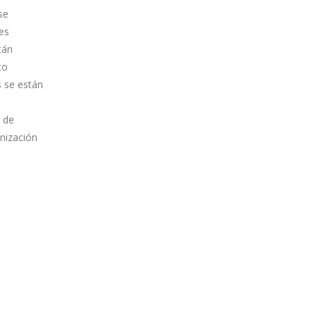
se
es
tán
to
s se están
a de
anización