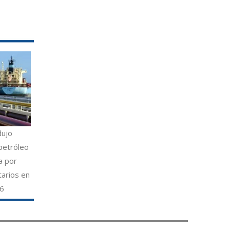
dujo
petróleo
a por
tarios en
26