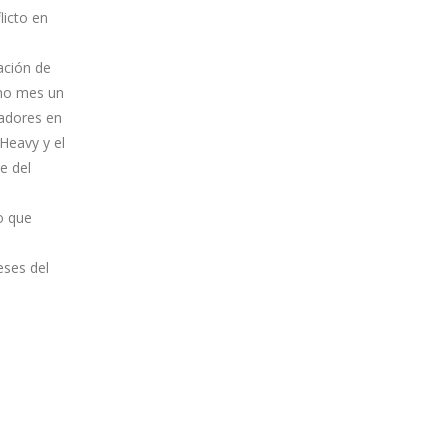
licto en
ación de
smo mes un
cadores en
Heavy y el
e del
o que
eses del