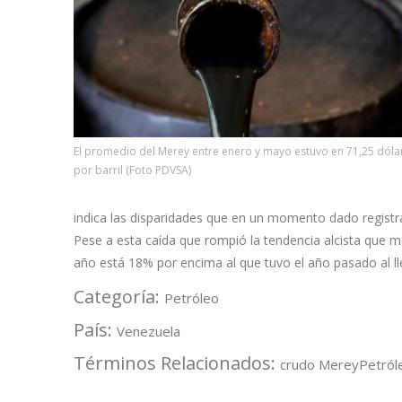
El promedio del Merey entre enero y mayo estuvo en 71,25 dóla
por barril (Foto PDVSA)
indica las disparidades que en un momento dado registr
Pese a esta caída que rompió la tendencia alcista que m
año está 18% por encima al que tuvo el año pasado al lle
Categoría:
Petróleo
País:
Venezuela
Términos Relacionados:
crudo Merey
Petról