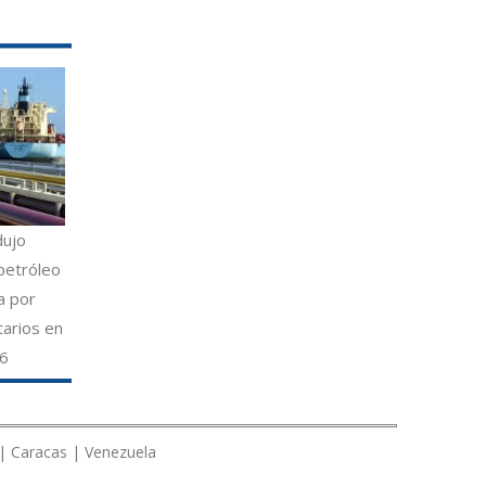
dujo
petróleo
a por
tarios en
26
 | Caracas | Venezuela