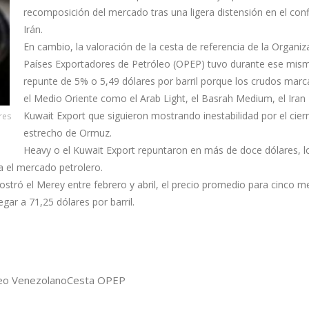
recomposición del mercado tras una ligera distensión en el conf
Irán.
En cambio, la valoración de la cesta de referencia de la Organiz
Países Exportadores de Petróleo (OPEP) tuvo durante ese mi
repunte de 5% o 5,49 dólares por barril porque los crudos mar
el Medio Oriente como el Arab Light, el Basrah Medium, el Iran 
Kuwait Export que siguieron mostrando inestabilidad por el cierr
res
estrecho de Ormuz.
Heavy o el Kuwait Export repuntaron en más de doce dólares, l
a el mercado petrolero.
ostró el Merey entre febrero y abril, el precio promedio para cinco m
gar a 71,25 dólares por barril.
eo Venezolano
Cesta OPEP