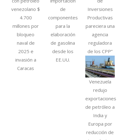
con petróleo
importación
de
venezolano $
de
Inversiones
4.700
componentes
Productivas
millones por
para la
pareciera una
bloqueo
elaboración
agencia
naval de
de gasolina
reguladora
2025 e
desde los
de los CPP”
invasión a
EE.UU.
Caracas
Venezuela
redujo
exportaciones
de petróleo a
India y
Europa por
reducción de