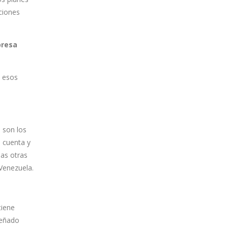
ciones
presa
e esos
 son los
 cuenta y
as otras
Venezuela.
tiene
señado