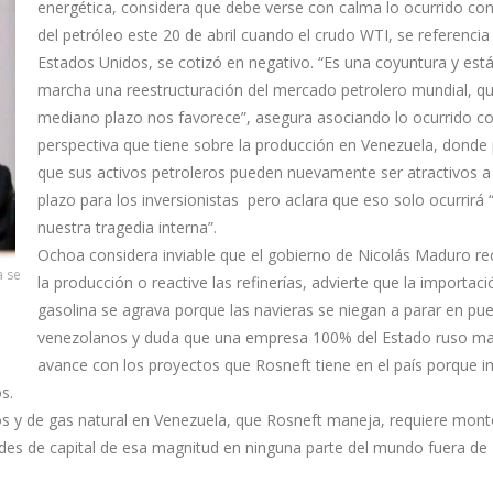
energética, considera que debe verse con calma lo ocurrido con
del petróleo este 20 de abril cuando el crudo WTI, se referencia
Estados Unidos, se cotizó en negativo. “Es una coyuntura y est
marcha una reestructuración del mercado petrolero mundial, qu
mediano plazo nos favorece”, asegura asociando lo ocurrido co
perspectiva que tiene sobre la producción en Venezuela, donde 
que sus activos petroleros pueden nuevamente ser atractivos 
plazo para los inversionistas pero aclara que eso solo ocurrirá 
nuestra tragedia interna”.
Ochoa considera inviable que el gobierno de Nicolás Maduro re
a se
la producción o reactive las refinerías, advierte que la importac
gasolina se agrava porque las navieras se niegan a parar en pu
venezolanos y duda que una empresa 100% del Estado ruso m
avance con los proyectos que Rosneft tiene en el país porque i
s.
os y de gas natural en Venezuela, que Rosneft maneja, requiere mon
des de capital de esa magnitud en ninguna parte del mundo fuera de 