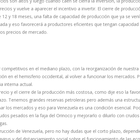
cios son altos y luego cuando caen se cierra la inversión, la producci
recios y vuelve a aparecer el incentivo a invertir. El cierre de producci
e 12 y 18 meses, una falta de capacidad de producción que ya se ven
ada y eso favorecerá a productores eficientes que tengan capacidad
los precios de mercado.
y competitivos en el mediano plazo, con la reorganización de nuestr
ión en el hemisferio occidental, al volver a funcionar los mercados. 
a interna actual.
precio y el cierre de la producción más costosa, como dije eso la favo
plazo. Tenemos grandes reservas petroleras pero además una estruct
nar los mercados y eso para Venezuela es una condición esencial. P
rudos pesados en la faja del Orinoco y mejorarlo o diluirlo con crudos
gas.
rucción de Venezuela, pero no hay dudas que el corto plazo, depend
virus y del distanciamiento social sobre el funcionamiento de las ec