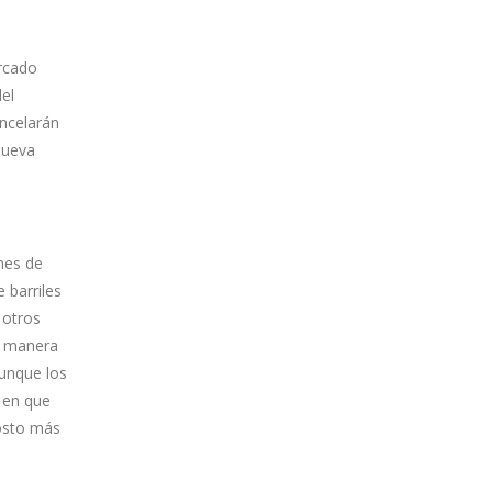
ercado
del
ancelarán
nueva
nes de
 barriles
 otros
e manera
aunque los
 en que
costo más