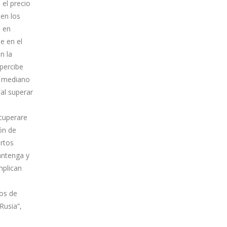
 el precio
 en los
á en
e en el
n la
percibe
a mediano
“al superar
cuperare
ión de
ertos
antenga y
mplican
tos de
Rusia”,