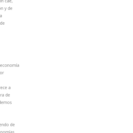
ón cae,
ón y de
ía
 de
a economía
Por
rece a
ura de
odemos
iendo de
onomías.