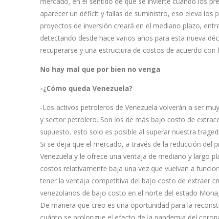
mercado, en el sentido de que se invierte cuando los pre
aparecer un déficit y fallas de suministro, eso eleva los p
proyectos de inversión creará en el mediano plazo, entr
detectando desde hace varios años para esta nueva déc
recuperarse y una estructura de costos de acuerdo con 
No hay mal que por bien no venga
-¿Cómo queda Venezuela?
-Los activos petroleros de Venezuela volverán a ser mu
y sector petrolero. Son los de más bajo costo de extracc
supuesto, esto solo es posible al superar nuestra tragedi
Si se deja que el mercado, a través de la reducción del 
Venezuela y le ofrece una ventaja de mediano y largo 
costos relativamente baja una vez que vuelvan a funcio
tener la ventaja competitiva del bajo costo de extraer c
venezolanos de bajo costo en el norte del estado Mona
De manera que creo es una oportunidad para la reconst
cuánto se prolongue el efecto de la pandemia del corona