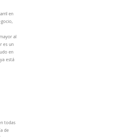
rril en
egocio,
mayor al
r es un
rudo en
 ya está
en todas
ía de