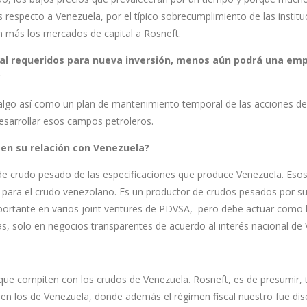
 respecto a Venezuela, por el típico sobrecumplimiento de las institu
ún más los mercados de capital a Rosneft.
tal requeridos para nueva inversión, menos aún podrá una em
?
r algo así como un plan de mantenimiento temporal de las acciones d
esarrollar esos campos petroleros.
l en su relación con Venezuela?
e crudo pesado de las especificaciones que produce Venezuela. Esos
 para el crudo venezolano. Es un productor de crudos pesados por su
portante en varios joint ventures de PDVSA, pero debe actuar como l
, solo en negocios transparentes de acuerdo al interés nacional de 
que compiten con los crudos de Venezuela. Rosneft, es de presumir, 
e en los de Venezuela, donde además el régimen fiscal nuestro fue di