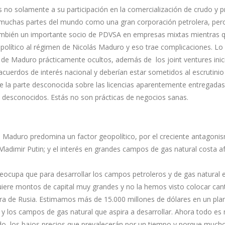
 no solamente a su participación en la comercialización de crudo y 
muchas partes del mundo como una gran corporación petrolera, pero
ambién un importante socio de PDVSA en empresas mixtas mientras q
olítico al régimen de Nicolás Maduro y eso trae complicaciones. Lo 
de Maduro prácticamente ocultos, además de los joint ventures inici
 acuerdos de interés nacional y deberían estar sometidos al escrutinio
 que la parte desconocida sobre las licencias aparentemente entregada
 desconocidos. Estás no son prácticas de negocios sanas.
e Maduro predomina un factor geopolítico, por el creciente antagoni
ladimir Putin; y el interés en grandes campos de gas natural costa af
reocupa que para desarrollar los campos petroleros y de gas natural 
iere montos de capital muy grandes y no la hemos visto colocar can
ra de Rusia. Estimamos más de 15.000 millones de dólares en un pla
e y los campos de gas natural que aspira a desarrollar. Ahora todo e
udo, los bajos precios que prevalecerán por un tiempo y porque much