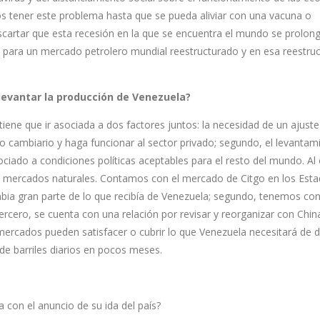
s tener este problema hasta que se pueda aliviar con una vacuna o
artar que esta recesión en la que se encuentra el mundo se prolon
 para un mercado petrolero mundial reestructurado y en esa reestru
levantar la producción de Venezuela?
iene que ir asociada a dos factores juntos: la necesidad de un ajuste
do cambiario y haga funcionar al sector privado; segundo, el levantam
iado a condiciones políticas aceptables para el resto del mundo. Al 
us mercados naturales. Contamos con el mercado de Citgo en los Est
a gran parte de lo que recibía de Venezuela; segundo, tenemos con
 tercero, se cuenta con una relación por revisar y reorganizar con Chi
ercados pueden satisfacer o cubrir lo que Venezuela necesitará de
de barriles diarios en pocos meses.
con el anuncio de su ida del país?