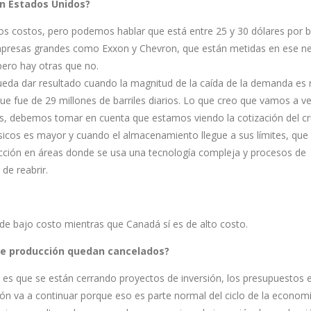
en Estados Unidos?
intos costos, pero podemos hablar que está entre 25 y 30 dólares por ba
mpresas grandes como Exxon y Chevron, que están metidas en ese n
pero hay otras que no.
ueda dar resultado cuando la magnitud de la caída de la demanda es 
e fue de 29 millones de barriles diarios. Lo que creo que vamos a ve
más, debemos tomar en cuenta que estamos viendo la cotización del c
ísicos es mayor y cuando el almacenamiento llegue a sus límites, que
ucción en áreas donde se usa una tecnología compleja y procesos de
de reabrir.
de bajo costo mientras que Canadá sí es de alto costo.
de producción quedan cancelados?
 es que se están cerrando proyectos de inversión, los presupuestos 
ón va a continuar porque eso es parte normal del ciclo de la econom