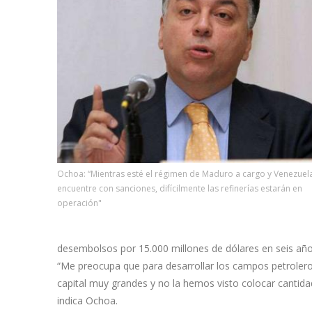
Ochoa: “Mientras esté el régimen de Maduro a cargo y Venezuel
encuentre con sanciones, difícilmente las refinerías estarán en
operación"
desembolsos por 15.000 millones de dólares en seis año
“Me preocupa que para desarrollar los campos petroler
capital muy grandes y no la hemos visto colocar cantida
indica Ochoa.