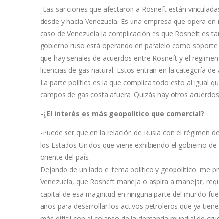
-Las sanciones que afectaron a Rosneft están vinculadas
desde y hacia Venezuela. Es una empresa que opera en 
caso de Venezuela la complicación es que Rosneft es t
gobierno ruso está operando en paralelo como soporte p
que hay señales de acuerdos entre Rosneft y el régimen 
licencias de gas natural. Estos entran en la categoría de
La parte política es la que complica todo esto al igual
campos de gas costa afuera. Quizás hay otros acuerdos
-¿El interés es más geopolítico que comercial?
-Puede ser que en la relación de Rusia con el régimen d
los Estados Unidos que viene exhibiendo el gobierno de V
oriente del país.
Dejando de un lado el tema político y geopolítico, me p
Venezuela, que Rosneft maneja o aspira a manejar, requ
capital de esa magnitud en ninguna parte del mundo fue
años para desarrollar los activos petroleros que ya tien
más difícil con el colapso de la demanda mundial de cr