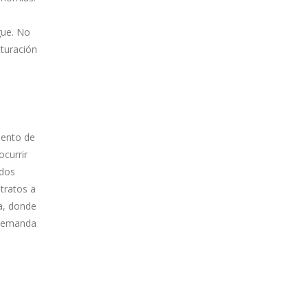
gue. No
cturación
iento de
ocurrir
ados
tratos a
na, donde
 demanda