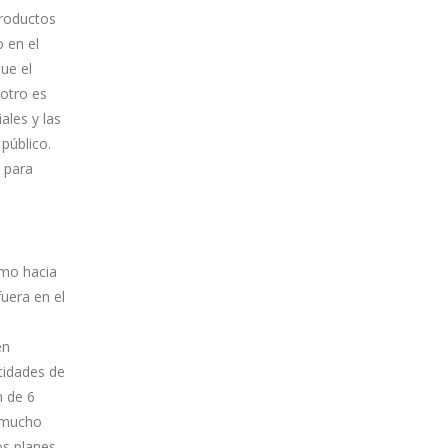
productos
 en el
ue el
otro es
ales y las
 público.
s para
smo hacia
uera en el
en
tidades de
n de 6
s mucho
os planes