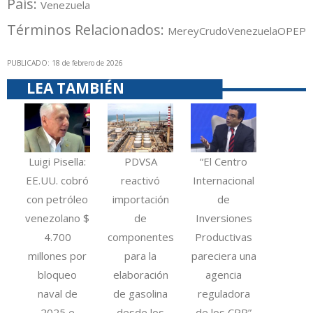
País:
Venezuela
Términos Relacionados:
Merey
Crudo
Venezuela
OPEP
PUBLICADO: 18 de febrero de 2026
LEA TAMBIÉN
Luigi Pisella:
PDVSA
“El Centro
EE.UU. cobró
reactivó
Internacional
con petróleo
importación
de
venezolano $
de
Inversiones
4.700
componentes
Productivas
millones por
para la
pareciera una
bloqueo
elaboración
agencia
naval de
de gasolina
reguladora
2025 e
desde los
de los CPP”