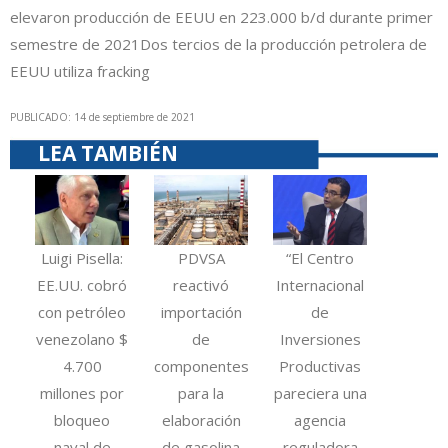
elevaron producción de EEUU en 223.000 b/d durante primer
semestre de 2021
Dos tercios de la producción petrolera de
EEUU utiliza fracking
PUBLICADO: 14 de septiembre de 2021
LEA TAMBIÉN
Luigi Pisella:
PDVSA
“El Centro
EE.UU. cobró
reactivó
Internacional
con petróleo
importación
de
venezolano $
de
Inversiones
4.700
componentes
Productivas
millones por
para la
pareciera una
bloqueo
elaboración
agencia
naval de
de gasolina
reguladora