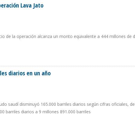
eración Lava Jato
nicio de la operación alcanza un monto equivalente a 444 millones de 
 OPERACIÓN LAVA JATO
les diarios en un año
do saudí disminuyó 165.000 barriles diarios según cifras oficiales, d
 barriles diarios a 9 millones 891.000 barriles
RRILES DIARIOS EN UN AÑO