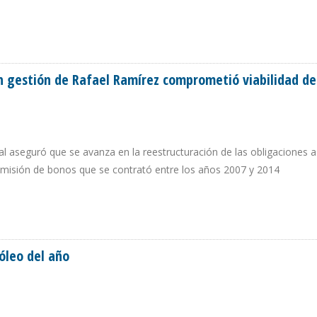
S EN SIETE CAMPOS MENORES DE ECUADOR
 gestión de Rafael Ramírez comprometió viabilidad d
tal aseguró que se avanza en la reestructuración de las obligaciones 
emisión de bonos que se contrató entre los años 2007 y 2014
 EN GESTIÓN DE RAFAEL RAMÍREZ COMPROMETIÓ VIABILIDAD DE PDVSA
óleo del año