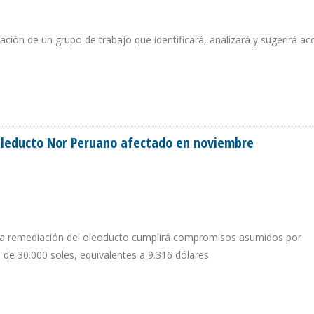
eación de un grupo de trabajo que identificará, analizará y sugerirá ac
 REFINACIÓN Y PETROQUÍMICA
Oleducto Nor Peruano afectado en noviembre
ara remediación del oleoducto cumplirá compromisos asumidos por
 de 30.000 soles, equivalentes a 9.316 dólares
DEL OLEDUCTO NOR PERUANO AFECTADO EN NOVIEMBRE