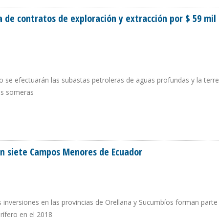
de contratos de exploración y extracción por $ 59 mil
 se efectuarán las subastas petroleras de aguas profundas y la terre
as someras
A DE CONTRATOS DE EXPLORACIÓN Y EXTRACCIÓN POR $ 59 MIL MILLONES
 en siete Campos Menores de Ecuador
s inversiones en las provincias de Orellana y Sucumbíos forman parte 
rífero en el 2018