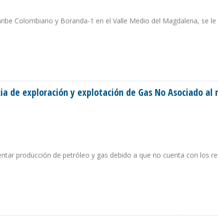
aribe Colombiano y Boranda-1 en el Valle Medio del Magdalena, se le
E PETRÓLEO DEL AÑO
ia de exploración y explotación de Gas No Asociado al 
entar producción de petróleo y gas debido a que no cuenta con los r
CENCIA DE EXPLORACIÓN Y EXPLOTACIÓN DE GAS NO ASOCIADO AL NORTE DE