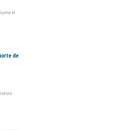
 suma el
norte de
ecursos
 SUCRE