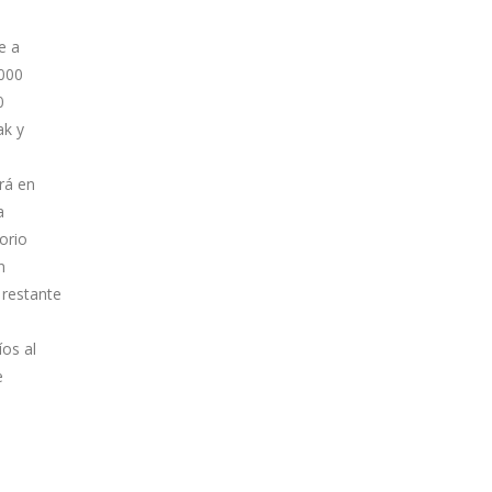
e a
.000
0
ak y
rá en
a
orio
n
 restante
os al
e