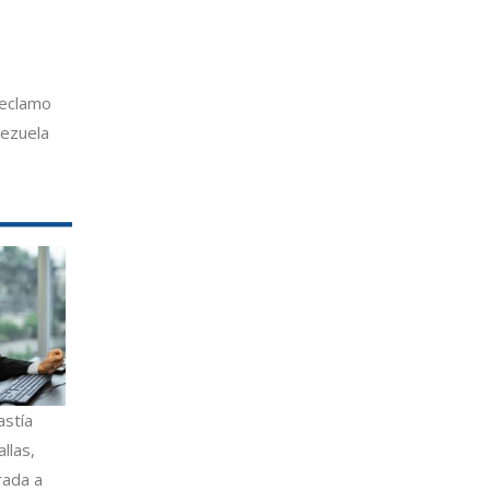
reclamo
ezuela
astía
llas,
rada a