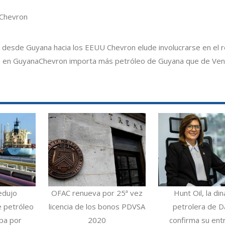
Chevron
a desde Guyana hacia los EEUU
Chevron elude involucrarse en el 
o en Guyana
Chevron importa más petróleo de Guyana que de Ven
edujo
OFAC renueva por 25ª vez
Hunt Oil, la din
e petróleo
licencia de los bonos PDVSA
petrolera de Da
opa por
2020
confirma su ent