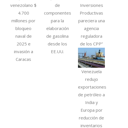
venezolano $
de
Inversiones
4.700
componentes
Productivas
millones por
para la
pareciera una
bloqueo
elaboración
agencia
naval de
de gasolina
reguladora
2025 e
desde los
de los CPP”
invasión a
EE.UU.
Caracas
Venezuela
redujo
exportaciones
de petróleo a
India y
Europa por
reducción de
inventarios