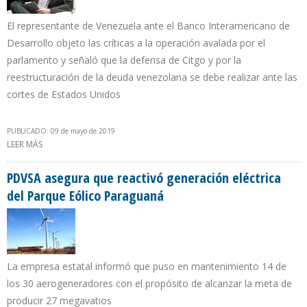
El representante de Venezuela ante el Banco Interamericano de
Desarrollo objeto las críticas a la operación avalada por el
parlamento y señaló que la defensa de Citgo y por la
reestructuración de la deuda venezolana se debe realizar ante las
cortes de Estados Unidos
PUBLICADO: 09 de mayo de 2019
LEER MÁS
SOBRE RICARDO HAUSMANN: “ASAMBLEA NACIONAL HIZO LO
CORRECTO AL APROBAR PAGO DEL CUPÓN DEL BONO PDVSA
2020”
PDVSA asegura que reactivó generación eléctrica
del Parque Eólico Paraguaná
La empresa estatal informó que puso en mantenimiento 14 de
los 30 aerogeneradores con el propósito de alcanzar la meta de
producir 27 megavatios