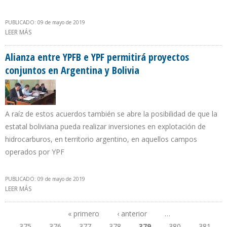
PUBLICADO: 09 de mayo de 2019
LEER MÁS
SOBRE PDVSA ASEGURA QUE REACTIVÓ GENERACIÓN ELÉCTRICA
DEL PARQUE EÓLICO PARAGUANÁ
Alianza entre YPFB e YPF permitirá proyectos
conjuntos en Argentina y Bolivia
A raíz de estos acuerdos también se abre la posibilidad de que la
estatal boliviana pueda realizar inversiones en explotación de
hidrocarburos, en territorio argentino, en aquellos campos
operados por YPF
PUBLICADO: 09 de mayo de 2019
LEER MÁS
SOBRE ALIANZA ENTRE YPFB E YPF PERMITIRÁ PROYECTOS
CONJUNTOS EN ARGENTINA Y BOLIVIA
« primero
‹ anterior
…
375
376
377
378
379
380
381