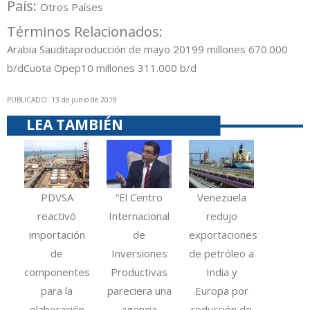
País:
Otros Países
Términos Relacionados:
Arabia Saudita
producción de mayo 2019
9 millones 670.000
b/d
Cuota Opep
10 millones 311.000 b/d
PUBLICADO: 13 de junio de 2019
LEA TAMBIÉN
PDVSA
“El Centro
Venezuela
reactivó
Internacional
redujo
importación
de
exportaciones
de
Inversiones
de petróleo a
componentes
Productivas
India y
para la
pareciera una
Europa por
elaboración
agencia
reducción de