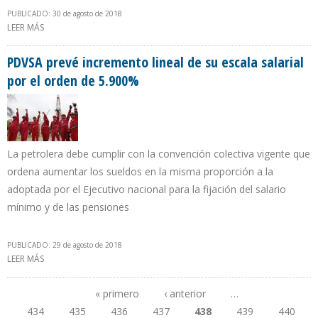
PUBLICADO: 30 de agosto de 2018
LEER MÁS
SOBRE PETROAMAZONAS PAGARÁ $17,46 POR BARRIL EN
CONTRATOS DE SERVICIOS
PDVSA prevé incremento lineal de su escala salarial
por el orden de 5.900%
La petrolera debe cumplir con la convención colectiva vigente que
ordena aumentar los sueldos en la misma proporción a la
adoptada por el Ejecutivo nacional para la fijación del salario
mínimo y de las pensiones
PUBLICADO: 29 de agosto de 2018
LEER MÁS
SOBRE PDVSA PREVÉ INCREMENTO LINEAL DE SU ESCALA SALARIAL
POR EL ORDEN DE 5.900%
« primero
‹ anterior
…
434
435
436
437
438
439
440