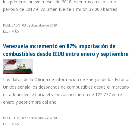
los primeros nueve meses de 2018, mientras en el mismo
período de 2017 el volumen fue de 1 millón 39.000 barriles
PUBLICADO: 03 de diciembre de 2018
LEER MÁS
SOBRE EXPORTACIONES DE CRUDO DE ARABIA SAUDITA A
ESTADOS UNIDOS CAYERON 19,24% EN TERCER TRIMESTRE DE
2018
Venezuela incrementó en 87% importación de
combustibles desde EEUU entre enero y septiembre
Los datos de la Oficina de Información de Energía de los Estados
Unidos señala los despachos de combustibles desde el mercado
estadounidense hacia el venezolano fueron de 122.777 entre
enero y septiembre del año
PUBLICADO: 02 de diciembre de 2018
LEER MÁS
SOBRE VENEZUELA INCREMENTÓ EN 87% IMPORTACIÓN DE
COMBUSTIBLES DESDE EEUU ENTRE ENERO Y SEPTIEMBRE