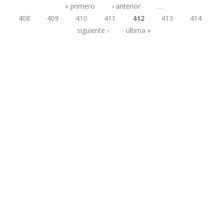
« primero
‹ anterior
…
408
409
410
411
412
413
414
Páginas
siguiente ›
última »