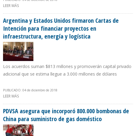
LEER MÁS
SOBRE EEUU AUMENTA EN 24,26% PRODUCCIÓN PETROLERA EN
TERCER TRIMESTRE DE 2018
Argentina y Estados Unidos firmaron Cartas de
Intención para financiar proyectos en
infraestructura, energía y logística
Los acuerdos suman $813 millones y promoverán capital privado
adicional que se estima llegue a 3.000 millones de dólares
PUBLICADO: 04 de diciembre de 2018
LEER MÁS
SOBRE ARGENTINA Y ESTADOS UNIDOS FIRMARON CARTAS DE
INTENCIÓN PARA FINANCIAR PROYECTOS EN INFRAESTRUCTURA,
ENERGÍA Y LOGÍSTICA
PDVSA asegura que incorporó 800.000 bombonas de
China para suministro de gas doméstico