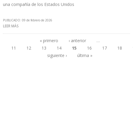
una compañía de los Estados Unidos
PUBLICADO: 09 de febrero de 2026
LEER MÁS
SOBRE CHINA Y RUSIA LE RECUERDAN A VENEZUELA QUE
REPRESENTAN 20% DE LA PRODUCCIÓN PETROLERA
« primero
‹ anterior
…
11
12
13
14
15
16
17
18
Páginas
siguiente ›
última »