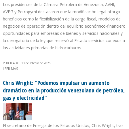
Los presidentes de la Cámara Petrolera de Venezuela, AVHI,
AVPG y Petropymi destacaron que la modificación legal otorga
beneficios como la flexibilización de la carga fiscal, modelos de
negocios de operación dentro del equilibrio económico-financiero
oportunidades para empresas de bienes y servicios nacionales y
la derogatoria de la ley que reservó al Estado servicios conexos a
las actividades primarias de hidrocarburos
PUBLICADO: 13 de febrero de 2026
LEER MÁS
SOBRE GREMIOS EMPRESARIALES: NUEVO RÉGIMEN FISCAL EN LA
LOH DE VENEZUELA RESPONDE A VIABILIDAD ECONÓMICA DE
CADA PROYECTO
Chris Wright: "Podemos impulsar un aumento
dramático en la producción venezolana de petróleo,
gas y electricidad"
El secretario de Energía de los Estados Unidos, Chris Wright, tras