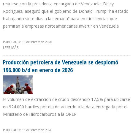
reunirse con la presidenta encargada de Venezuela, Delcy
Rodríguez, aseguró que el gobierno de Donald Trump “ha estado
trabajando siete días a la semana” para emitir licencias que
permitan a empresas norteamericanas invertir en Venezuela
PUBLICADO: 11 de febrero de 2026
LEER MÁS
SOBRE CHRIS WRIGHT: "PODEMOS IMPULSAR UN AUMENTO
DRAMÁTICO EN LA PRODUCCIÓN VENEZOLANA DE PETRÓLEO,
GAS Y ELECTRICIDAD"
Producción petrolera de Venezuela se desplomó
196.000 b/d en enero de 2026
El volumen de extracción de crudo descendió 17,5% para ubicarse
en 924.000 barriles por día de acuerdo a la data entregada por el
Ministerio de Hidrocarburos a la OPEP
PUBLICADO: 11 de febrero de 2026