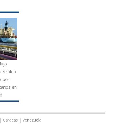
dujo
petróleo
a por
tarios en
26
 | Caracas | Venezuela