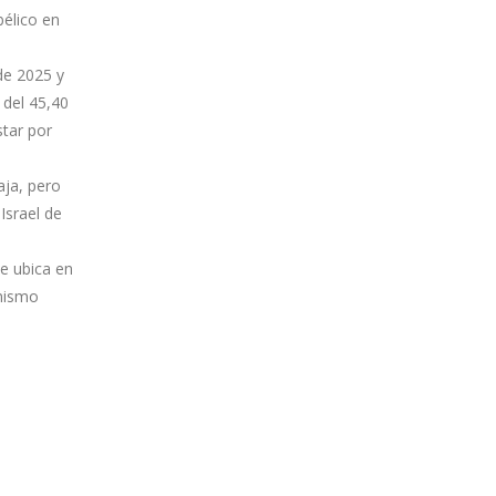
bélico en
de 2025 y
r del 45,40
star por
aja, pero
Israel de
e ubica en
 mismo