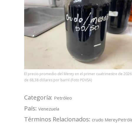
El precio promedio del Merey en el primer cuatrimestre de 2026
de 68,38 dólares por barril (Foto PDVSA)
Categoría:
Petróleo
País:
Venezuela
Términos Relacionados:
crudo Merey
Petról