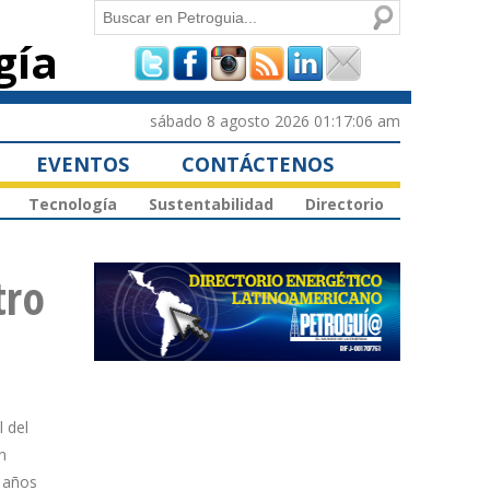
Buscar
gía
Formulario de
búsqueda
sábado 8 agosto 2026 01:17:06 am
EVENTOS
CONTÁCTENOS
Tecnología
Sustentabilidad
Directorio
tro
l del
n
o años