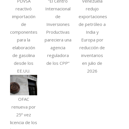
PDVSA
“El Centro
Venezuela
reactivó
Internacional
redujo
importación
de
exportaciones
de
Inversiones
de petróleo a
componentes
Productivas
India y
para la
pareciera una
Europa por
elaboración
agencia
reducción de
de gasolina
reguladora
inventarios
desde los
de los CPP”
en julio de
EE.UU.
2026
OFAC
renueva por
25ª vez
licencia de los