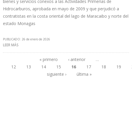
bienes y servicios conexos a las Actividades Primerias de
Hidrocarburos, aprobada en mayo de 2009 y que perjudicó a
contratistas en la costa oriental del lago de Maracaibo y norte del
estado Monagas
PUBLICADO: 26 de enero de 2026
LEER MÁS
SOBRE REFORMA DE LEY DE HIDROCARBUROS EN VENEZUELA
REVIERTE ESTATIZACIÓN DE BIENES Y SERVICIOS PETROLEROS DE
CHÁVEZ
« primero
‹ anterior
…
12
13
14
15
16
17
18
19
Páginas
siguiente ›
última »