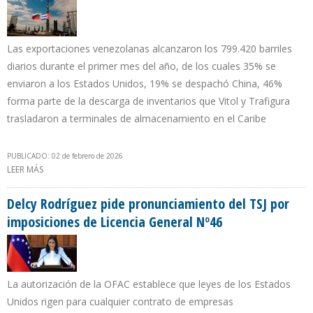
Las exportaciones venezolanas alcanzaron los 799.420 barriles
diarios durante el primer mes del año, de los cuales 35% se
enviaron a los Estados Unidos, 19% se despachó China, 46%
forma parte de la descarga de inventarios que Vitol y Trafigura
trasladaron a terminales de almacenamiento en el Caribe
PUBLICADO: 02 de febrero de 2026
LEER MÁS
SOBRE EE.UU. DESPUÉS DE 7 AÑOS DESPLAZÓ A CHINA COMO
PRINCIPAL DESTINO DEL PETRÓLEO VENEZOLANO EN ENERO DE
2026
Delcy Rodríguez pide pronunciamiento del TSJ por
imposiciones de Licencia General Nº46
La autorización de la OFAC establece que leyes de los Estados
Unidos rigen para cualquier contrato de empresas