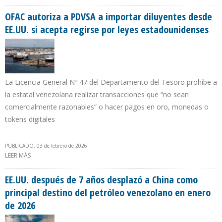
EN VENEZUELA DURANTE 2026 SEGÚN LA EMPRESA NABEP
OFAC autoriza a PDVSA a importar diluyentes desde
EE.UU. si acepta regirse por leyes estadounidenses
La Licencia General Nº 47 del Departamento del Tesoro prohíbe a
la estatal venezolana realizar transacciones que “no sean
comercialmente razonables” o hacer pagos en oro, monedas o
tokens digitales
PUBLICADO: 03 de febrero de 2026
LEER MÁS
SOBRE OFAC AUTORIZA A PDVSA A IMPORTAR DILUYENTES DESDE
EE.UU. SI ACEPTA REGIRSE POR LEYES ESTADOUNIDENSES
EE.UU. después de 7 años desplazó a China como
principal destino del petróleo venezolano en enero
de 2026