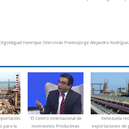
Citgo
Miguel Henrique Otero
Iván Freites
Jorge Alejandro Rodrígue
mportación
“El Centro Internacional de
Venezuela re
 para la
Inversiones Productivas
exportaciones de 