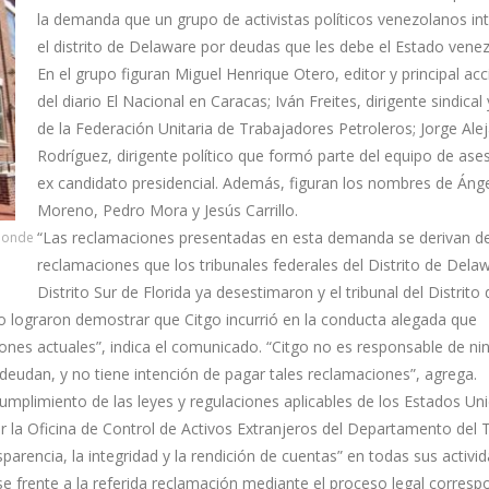
la demanda que un grupo de activistas políticos venezolanos in
el distrito de Delaware por deudas que les debe el Estado vene
En el grupo figuran Miguel Henrique Otero, editor y principal acc
del diario El Nacional en Caracas; Iván Freites, dirigente sindical 
de la Federación Unitaria de Trabajadores Petroleros; Jorge Ale
Rodríguez, dirigente político que formó parte del equipo de ase
ex candidato presidencial. Además, figuran los nombres de Áng
Moreno, Pedro Mora y Jesús Carrillo.
“Las reclamaciones presentadas en esta demanda se derivan d
 donde
reclamaciones que los tribunales federales del Distrito de Delaw
Distrito Sur de Florida ya desestimaron y el tribunal del Distrito 
lograron demostrar que Citgo incurrió en la conducta alegada que
es actuales”, indica el comunicado. “Citgo no es responsable de ni
eudan, y no tiene intención de pagar tales reclamaciones”, agrega.
plimiento de las leyes y regulaciones aplicables de los Estados Un
r la Oficina de Control de Activos Extranjeros del Departamento del 
rencia, la integridad y la rendición de cuentas” en todas sus activi
se frente a la referida reclamación mediante el proceso legal corresp