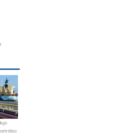
z
dujo
petróleo