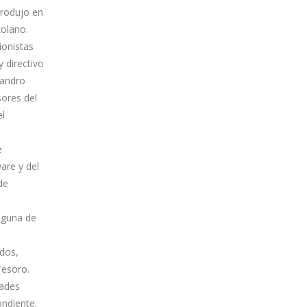
trodujo en
zolano.
ionistas
y directivo
jandro
sores del
el
e
are y del
de
nguna de
idos,
Tesoro.
dades
ondiente.