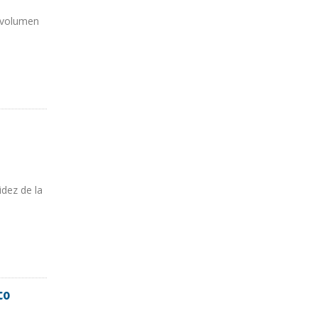
n volumen
idez de la
co