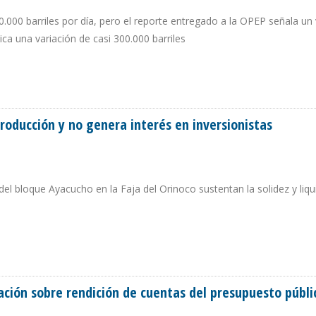
.000 barriles por día, pero el reporte entregado a la OPEP señala u
ca una variación de casi 300.000 barriles
RE INCREMENTO DE PRODUCCIÓN EN ENERO
roducción y no genera interés en inversionistas
del bloque Ayacucho en la Faja del Orinoco sustentan la solidez y liqu
E PRODUCCIÓN Y NO GENERA INTERÉS EN INVERSIONISTAS
ción sobre rendición de cuentas del presupuesto públi