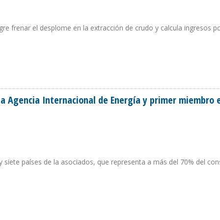
gre frenar el desplome en la extracción de crudo y calcula ingresos p
 EN 2018 POR DESPLOME DE PRODUCCIÓN
la Agencia Internacional de Energía y primer miembro 
 siete países de la asociados, que representa a más del 70% del c
 LA AGENCIA INTERNACIONAL DE ENERGÍA Y PRIMER MIEMBRO EN AMÉRICA LATIN