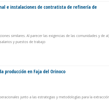
al e instalaciones de contratista de refinería de
iones similares. Al parecer las exigencias de las comunidades y de a
salarios y puestos de trabajo
SONAL E INSTALACIONES DE CONTRATISTA DE REFINERÍA DE BARRANCABERMEJ
a producción en Faja del Orinoco
eracionales junto a las estrategias y metodologías para la extracció