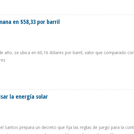
RADA PRODUCCIÓN EN FAJA DEL ORINOCO
mana en $58,33 por barril
de año, se ubica en 60,16 dólares por barril, valor que comparado con
res
EMANA EN $58,33 POR BARRIL
sar la energía solar
 Santos prepara un decreto que fija las reglas de juego para la cont