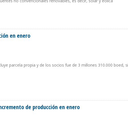
uentes no convencionales renovables, es decir, solar y eólica
MPULSAR LA ENERGÍA SOLAR
ción en enero
luye parcela propia y de los socios fue de 3 millones 310.000 boed, 
UCCIÓN EN ENERO
incremento de producción en enero