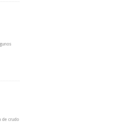
lgunos
A
n de crudo